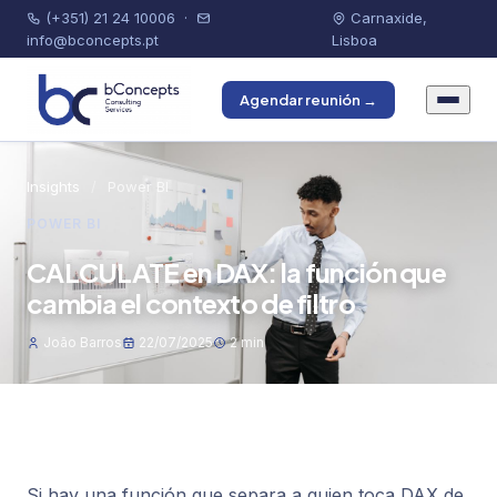
(+351) 21 24 10006
·
Carnaxide,
info@bconcepts.pt
Lisboa
Agendar reunión →
Insights
/
Power BI
POWER BI
CALCULATE en DAX: la función que
cambia el contexto de filtro
João Barros
22/07/2025
2 min
Si hay una función que separa a quien toca DAX de