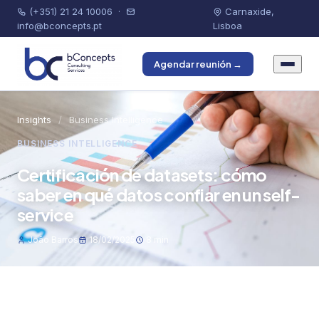
(+351) 21 24 10006
·
Carnaxide,
info@bconcepts.pt
Lisboa
Agendar reunión →
Insights
/
Business Intelligence
BUSINESS INTELLIGENCE
Certificación de datasets: cómo
saber en qué datos confiar en un self-
service
João Barros
18/02/2025
8 min