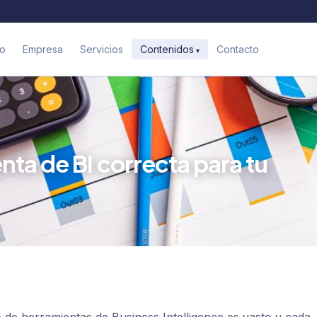
io
Empresa
Servicios
Contacto
Contenidos
nta de BI correcta para tu