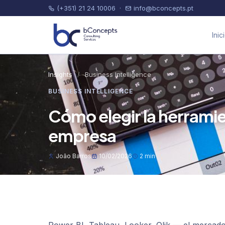
(+351) 21 24 10006
·
info@bconcepts.pt
Inic
Insights
/
Business Intelligence
BUSINESS INTELLIGENCE
Cómo elegir la herramie
empresa
João Barros
10/02/2026
2 min