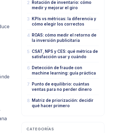
2
Rotación de inventario: cómo
medir y mejorar el giro
3
KPIs vs métricas: la diferencia y
cómo elegir los correctos
duce
4
ROAS: cómo medir el retorno de
la inversión publicitaria
5
CSAT, NPS y CES: qué métrica de
satisfacción usar y cuándo
6
Detección de fraude con
machine learning: guía práctica
dónde
7
Punto de equilibrio: cuántas
ventas para no perder dinero
8
Matriz de priorización: decidir
qué hacer primero
—
ana
CATEGORÍAS