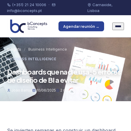
(+351) 21 24 10006
·
Carnaxide,
info@bconcepts.pt
Lisboa
Agendar reunión →
Insights
/
Business Intelligence
BUSINESS INTELLIGENCE
Dashboards que nadie usa: 5 errores
de diseño de BI a evitar
João Barros
10/06/2025
2 min
Se invierten semanas en construir un dashboard