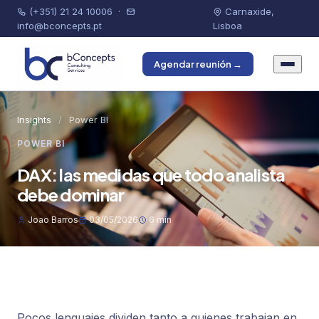
(+351) 21 24 10006
·
Carnaxide,
info@bconcepts.pt
Lisboa
Agendar reunión →
Insights
/
Power BI
POWER BI
DAX: las medidas que todo analista
debe dominar
Joao Barros
03/05/2026
6 min
Pocos lenguajes dividen tanto a quienes trabajan en