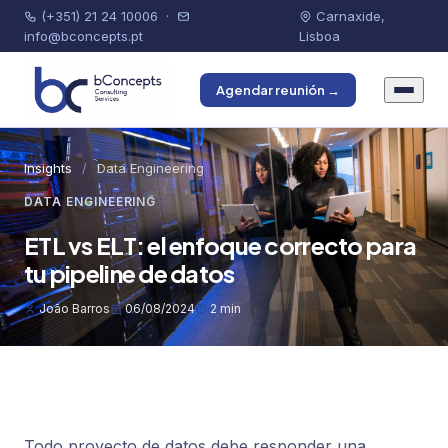
(+351) 21 24 10006
·
Carnaxide,
info@bconcepts.pt
Lisboa
Agendar reunión →
Insights
/
Data Engineering
DATA ENGINEERING
ETL vs ELT: el enfoque correcto para
tu pipeline de datos
João Barros
06/08/2024
2 min
Todo proyecto de datos debe responder una