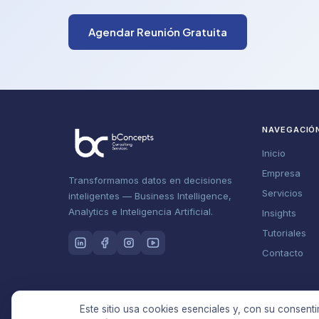
Agendar Reunión Gratuita
NAVEGACIÓ
Inicio
Empresa
Transformamos datos en decisiones
Servicios
inteligentes — Business Intelligence,
Analytics e Inteligencia Artificial.
Insights
Tutoriales
Contacto
Este sitio usa cookies esenciales y, con su consenti
© 2026 Betterconcepts Unipessoal, Lda (bConcepts). Todo