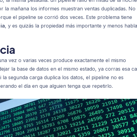
, la misma pesadilla: un pipeline falló en mitad de la noche
por la mañana los informes muestran ventas duplicadas. No
ue el pipeline se corrió dos veces. Este problema tiene
ia
, y es quizás la propiedad más importante y menos habl
cia
una vez o varias veces produce exactamente el mismo
dejar la base de datos en el mismo estado, ya corras esa c
 la segunda carga duplica los datos, el pipeline no es
ando el día en que alguien tenga que repetirlo.