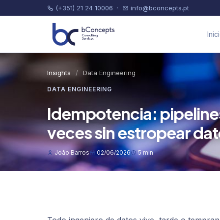
(+351) 21 24 10006
·
info@bconcepts.pt
Inic
Insights
/
Data Engineering
DATA ENGINEERING
Idempotencia: pipeline
veces sin estropear da
João Barros
02/06/2026
5 min