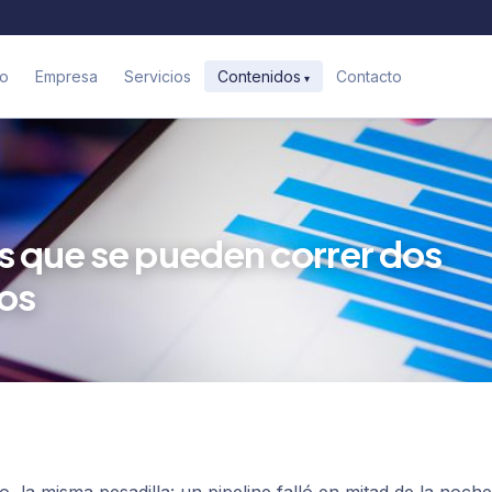
io
Empresa
Servicios
Contacto
Contenidos
s que se pueden correr dos
tos