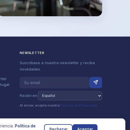
NEWSLETTER
Suscríbase a nuestra newsletter y reciba
novedades.
nter
rtugal
Recibir en:
Al enviar, acepta nuestra
Política de Privacidad
.
riencia.
Política de
Rechazar
Aceptar