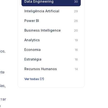
Data Engineering
30
Inteligência Artificial
29
Power BI
26
Business Intelligence
20
Analytics
19
Economia
16
os.
Estratégia
16
Recursos Humanos
14
nte
Ver todas (7)
das,
rrar
e