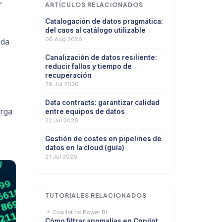
,
ARTÍCULOS RELACIONADOS
Catalogación de datos pragmática:
del caos al catálogo utilizable
06 Aug 2026
ada
Canalización de datos resiliente:
reducir fallos y tiempo de
recuperación
29 Jul 2026
Data contracts: garantizar calidad
arga
entre equipos de datos
22 Jul 2026
Gestión de costes en pipelines de
datos en la cloud (guía)
21 Jul 2026
TUTORIALES RELACIONADOS
Copilot no Power BI
Cómo filtrar anomalías en Copilot