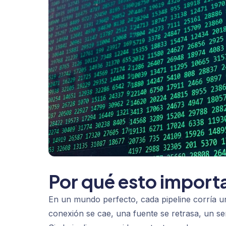
Por qué esto import
En un mundo perfecto, cada pipeline corría u
conexión se cae, una fuente se retrasa, un ser