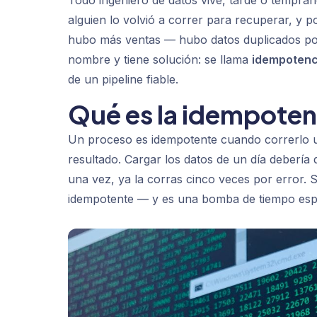
Todo ingeniero de datos vive, tarde o temprano
alguien lo volvió a correr para recuperar, y 
hubo más ventas — hubo datos duplicados porq
nombre y tiene solución: se llama
idempotenc
de un pipeline fiable.
Qué es la idempoten
Un proceso es idempotente cuando correrlo 
resultado. Cargar los datos de un día debería 
una vez, ya la corras cinco veces por error. Si
idempotente — y es una bomba de tiempo esper