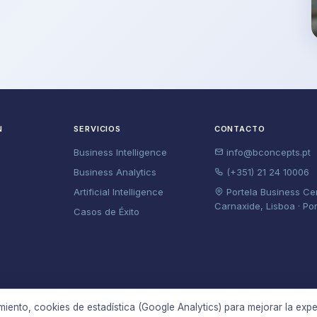
N
SERVICIOS
CONTACTO
Business Intelligence
info@bconcepts.pt
Business Analytics
(+351) 21 24 10006
Artificial Intelligence
Portela Business Ce
Carnaxide, Lisboa · Po
Casos de Éxito
miento, cookies de estadística (Google Analytics) para mejorar la expe
s los derechos reservados.