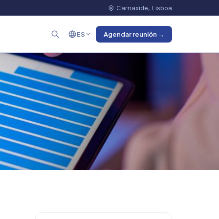
Carnaxide, Lisboa
ES
Agendar reunión →