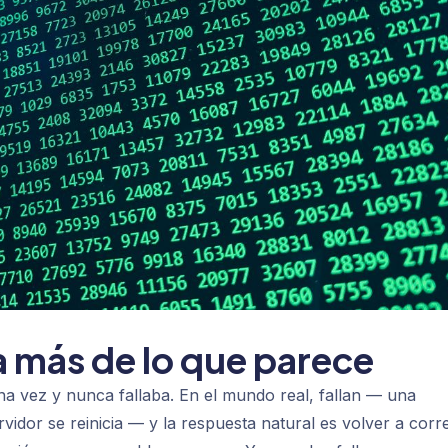
a más de lo que parece
na vez y nunca fallaba. En el mundo real, fallan — una
vidor se reinicia — y la respuesta natural es volver a corre