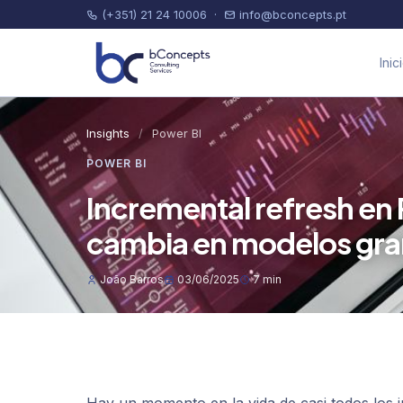
(+351) 21 24 10006
·
info@bconcepts.pt
Inic
Insights
/
Power BI
POWER BI
Incremental refresh en P
cambia en modelos gr
João Barros
03/06/2025
7 min