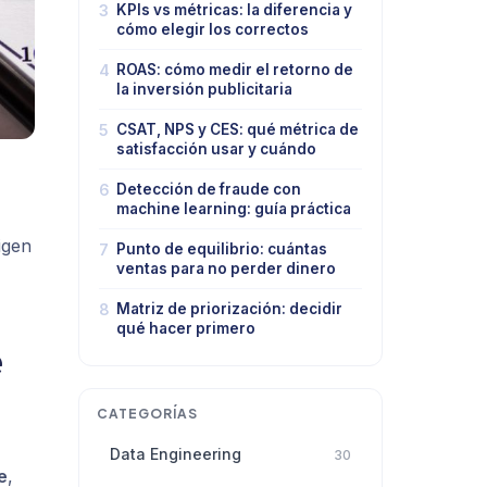
3
KPIs vs métricas: la diferencia y
cómo elegir los correctos
4
ROAS: cómo medir el retorno de
la inversión publicitaria
5
CSAT, NPS y CES: qué métrica de
satisfacción usar y cuándo
6
Detección de fraude con
machine learning: guía práctica
igen
7
Punto de equilibrio: cuántas
ventas para no perder dinero
8
Matriz de priorización: decidir
qué hacer primero
e
CATEGORÍAS
Data Engineering
30
e
,