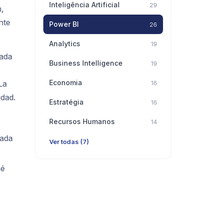
Inteligência Artificial
29
n,
nte
Power BI
26
Analytics
19
cada
Business Intelligence
19
Economia
La
16
idad.
Estratégia
16
Recursos Humanos
14
cada
Ver todas (7)
ué