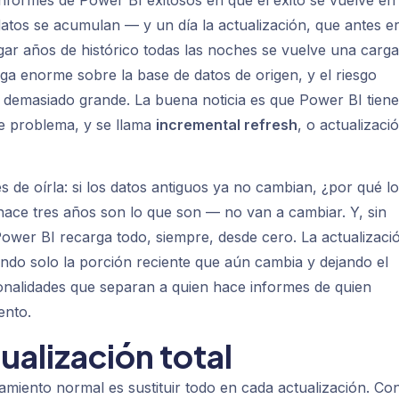
nformes de Power BI exitosos en que el éxito se vuelve en
s datos se acumulan — y un día la actualización, que antes e
gar años de histórico todas las noches se vuelve una carga
ga enorme sobre la base de datos de origen, y el riesgo
er demasiado grande. La buena noticia es que Power BI tiene
e problema, y se llama
incremental refresh
, o actualizaci
 de oírla: si los datos antiguos ya no cambian, ¿por qué l
ace tres años son lo que son — no van a cambiar. Y, sin
wer BI recarga todo, siempre, desde cero. La actualizaci
ando solo la porción reciente que aún cambia y dejando el
cionalidades que separan a quien hace informes de quien
ento.
ualización total
miento normal es sustituir todo en cada actualización. Co