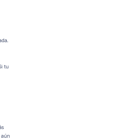
ada.
i tu
ás
e aún