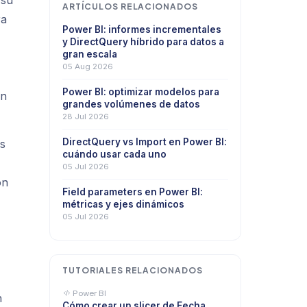
 su
ARTÍCULOS RELACIONADOS
ra
Power BI: informes incrementales
y DirectQuery híbrido para datos a
gran escala
05 Aug 2026
Power BI: optimizar modelos para
ón
grandes volúmenes de datos
28 Jul 2026
DirectQuery vs Import en Power BI:
os
cuándo usar cada uno
05 Jul 2026
ón
Field parameters en Power BI:
métricas y ejes dinámicos
05 Jul 2026
TUTORIALES RELACIONADOS
Power BI
n
Cómo crear un slicer de Fecha