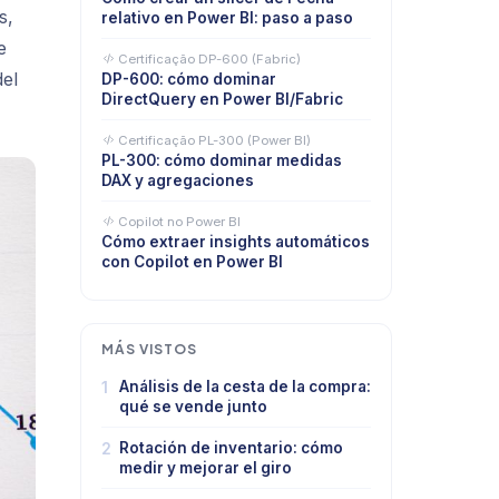
s,
relativo en Power BI: paso a paso
e
Certificação DP-600 (Fabric)
del
DP-600: cómo dominar
DirectQuery en Power BI/Fabric
Certificação PL-300 (Power BI)
PL-300: cómo dominar medidas
DAX y agregaciones
Copilot no Power BI
Cómo extraer insights automáticos
con Copilot en Power BI
MÁS VISTOS
1
Análisis de la cesta de la compra:
qué se vende junto
2
Rotación de inventario: cómo
medir y mejorar el giro