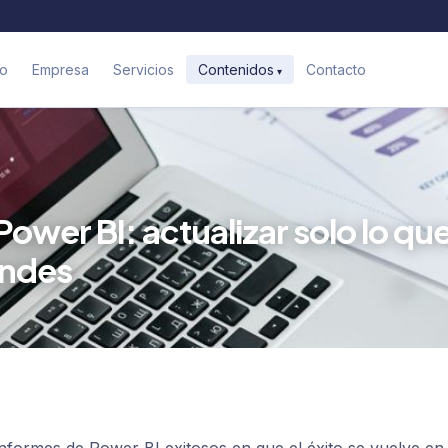
io
Empresa
Servicios
Contacto
Contenidos
ower BI: actualizar solo lo qu
andes