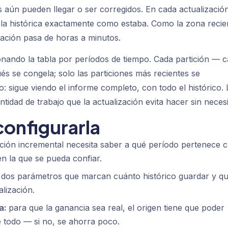
s aún pueden llegar o ser corregidos. En cada actualizació
 la histórica exactamente como estaba. Como la zona recie
ización pasa de horas a minutos.
onando la tabla por períodos de tiempo. Cada partición — 
s se congela; solo las particiones más recientes se
o: sigue viendo el informe completo, con todo el histórico. 
antidad de trabajo que la actualización evita hacer sin neces
configurarla
ación incremental necesita saber a qué período pertenece 
en la que se pueda confiar.
 dos parámetros que marcan cuánto histórico guardar y q
lización.
a:
para que la ganancia sea real, el origen tiene que poder
e todo — si no, se ahorra poco.