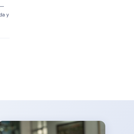
 —
da y