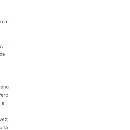
an a
e,
 de
aria
Pero
ó a
vez,
 una