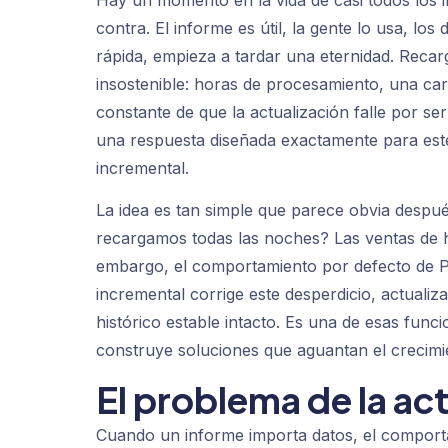
Hay un momento en la vida de casi todos los i
contra. El informe es útil, la gente lo usa, lo
rápida, empieza a tardar una eternidad. Recar
insostenible: horas de procesamiento, una car
constante de que la actualización falle por s
una respuesta diseñada exactamente para est
incremental.
La idea es tan simple que parece obvia después
recargamos todas las noches? Las ventas de h
embargo, el comportamiento por defecto de Po
incremental corrige este desperdicio, actualiz
histórico estable intacto. Es una de esas fun
construye soluciones que aguantan el crecimi
El problema de la act
Cuando un informe importa datos, el comporta