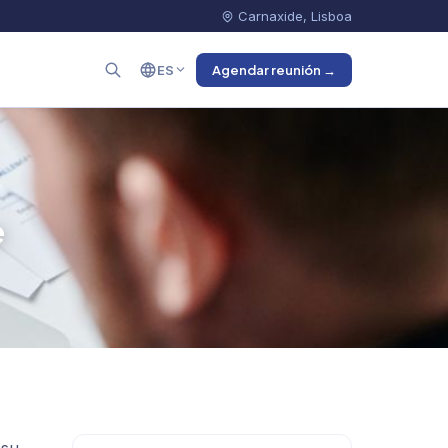
Carnaxide, Lisboa
ES
Agendar reunión →
e