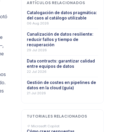
n
ARTÍCULOS RELACIONADOS
Catalogación de datos pragmática:
notó
del caos al catálogo utilizable
06 Aug 2026
Canalización de datos resiliente:
de
reducir fallos y tiempo de
—,
recuperación
29 Jul 2026
ne
Data contracts: garantizar calidad
entre equipos de datos
22 Jul 2026
mos
do.
Gestión de costes en pipelines de
datos en la cloud (guía)
es
21 Jul 2026
TUTORIALES RELACIONADOS
Microsoft Copilot
Cómo crear respuestas