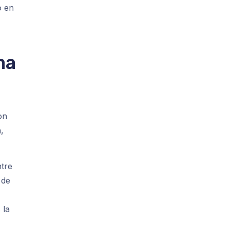
o en
ma
on
,
ntre
 de
 la