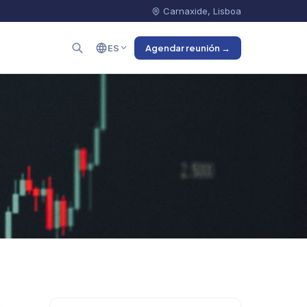
Carnaxide, Lisboa
ES
Agendar reunión →