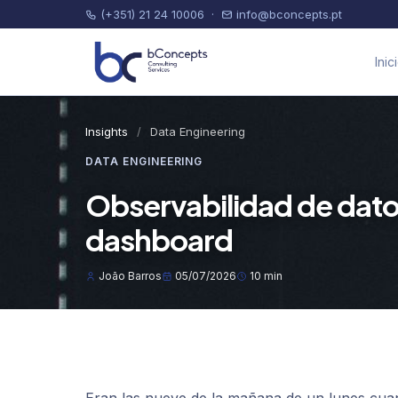
(+351) 21 24 10006
·
info@bconcepts.pt
Inic
Insights
/
Data Engineering
DATA ENGINEERING
Observabilidad de datos
dashboard
João Barros
05/07/2026
10 min