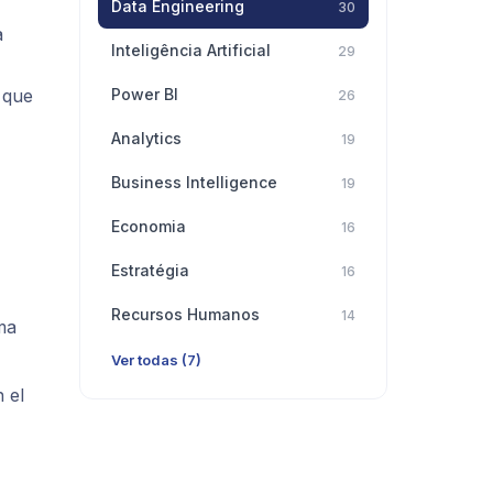
Data Engineering
30
a
Inteligência Artificial
29
s que
Power BI
26
Analytics
19
Business Intelligence
19
Economia
16
Estratégia
16
Recursos Humanos
14
ma
Ver todas (7)
 el