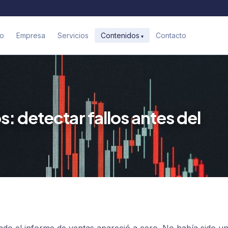
io
Empresa
Servicios
Contacto
Contenidos
: detectar fallos antes del