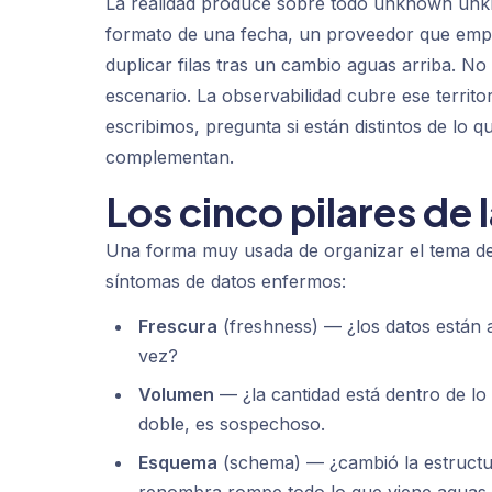
La realidad produce sobre todo
unknown unk
formato de una fecha, un proveedor que empi
duplicar filas tras un cambio aguas arriba. N
escenario. La observabilidad cubre ese territor
escribimos, pregunta si están distintos de lo 
complementan.
Los cinco pilares de
Una forma muy usada de organizar el tema des
síntomas de datos enfermos:
Frescura
(freshness) — ¿los datos están a
vez?
Volumen
— ¿la cantidad está dentro de lo 
doble, es sospechoso.
Esquema
(schema) — ¿cambió la estructu
renombra rompe todo lo que viene aguas 