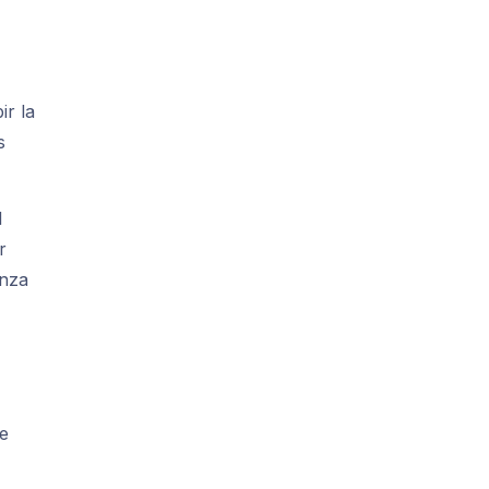
ir la
s
l
r
anza
de