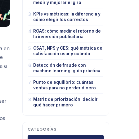
medir y mejorar el giro
3
KPIs vs métricas: la diferencia y
cómo elegir los correctos
4
ROAS: cómo medir el retorno de
la inversión publicitaria
a en
5
CSAT, NPS y CES: qué métrica de
satisfacción usar y cuándo
de
a a
6
Detección de fraude con
machine learning: guía práctica
7
Punto de equilibrio: cuántas
ventas para no perder dinero
8
Matriz de priorización: decidir
ser
qué hacer primero
mos
CATEGORÍAS