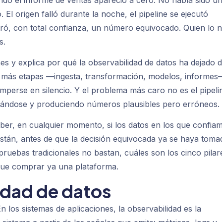
do el informe de ventas apareció a cero. No había sido u
 El origen falló durante la noche, el pipeline se ejecutó
tró, con total confianza, un número equivocado. Quien lo 
s.
s y explica por qué la observabilidad de datos ha dejado 
r más etapas —ingesta, transformación, modelos, informes
mperse en silencio. Y el problema más caro no es el pipeli
cutándose y produciendo números plausibles pero erróneos.
saber, en cualquier momento, si los datos en los que confia
stán, antes de que la decisión equivocada ya se haya toma
 pruebas tradicionales no bastan, cuáles son los cinco pilar
ue comprar ya una plataforma.
idad de datos
En los sistemas de aplicaciones, la observabilidad es la