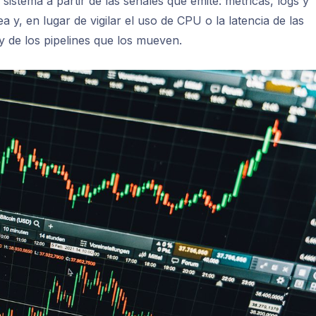
sistema a partir de las señales que emite: métricas, logs y
a y, en lugar de vigilar el uso de CPU o la latencia de las
s y de los pipelines que los mueven.