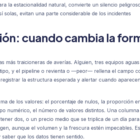
ra la estacionalidad natural, convierte un silencio peligros
í solas, evitan una parte considerable de los incidentes
ión: cuando cambia la for
s más traicioneras de averías. Alguien, tres equipos aguas
tipo, y el pipeline o revienta o —peor— rellena el campo c
a registrar la estructura esperada y alertar cuando aparecen
orma de los valores: el porcentaje de nulos, la proporción e
mpo numérico, el número de valores distintos. Una columna
tener dos, o un precio medio que se triplica de un día para
igen, aunque el volumen y la frescura estén impecables. Es
y saber que los datos tienen sentido.