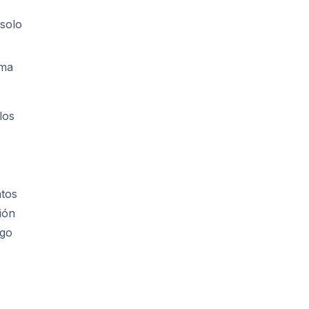
 solo
oma
los
atos
ión
lgo