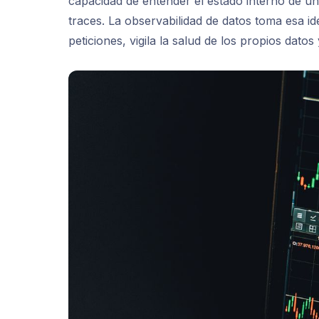
capacidad de entender el estado interno de un 
traces. La observabilidad de datos toma esa ide
peticiones, vigila la salud de los propios dato