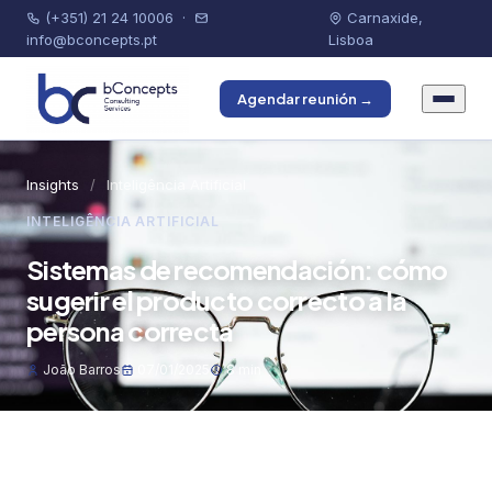
(+351) 21 24 10006
·
Carnaxide,
info@bconcepts.pt
Lisboa
Agendar reunión →
Insights
/
Inteligência Artificial
INTELIGÊNCIA ARTIFICIAL
Sistemas de recomendación: cómo
sugerir el producto correcto a la
persona correcta
João Barros
07/01/2025
8 min