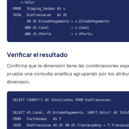
    v.Valor

FROM   Staging_Vendas AS v

JOIN   DimTransacao   AS dt

       ON dt.EstadoPagamento = v.EstadoPagamento

      AND dt.Canal           = v.Canal

      AND dt.Oferta          = v.Oferta;
Verificar el resultado
Confirma que la dimensión tiene las combinaciones esp
prueba una consulta analítica agrupando por los atribut
dimension.
SELECT COUNT(*) AS TotalLinhas FROM DimTransacao;

SELECT dt.Canal, dt.EstadoPagamento, SUM(f.Valor) AS Total
FROM   FactVendas   AS f

JOIN   DimTransacao AS dt ON dt.TransacaoKey = f.Transacao