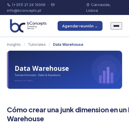
(+351) 21 24 10006
·
Carnaxide,
info@bconcepts.pt
Lisboa
Agendar reunión →
Insights
/
Tutoriales
/
Data Warehouse
Cómo crear una junk dimension en un
Warehouse