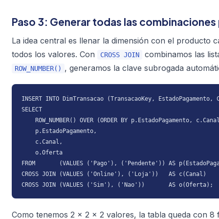
Paso 3: Generar todas las combinaciones
La idea central es llenar la dimensión con el producto c
todos los valores. Con
combinamos las list
CROSS JOIN
, generamos la clave subrogada automát
ROW_NUMBER()
INSERT INTO DimTransacao (TransacaoKey, EstadoPagamento, C
SELECT

    ROW_NUMBER() OVER (ORDER BY p.EstadoPagamento, c.Canal
    p.EstadoPagamento,

    c.Canal,

    o.Oferta

FROM       (VALUES ('Pago'), ('Pendente')) AS p(EstadoPaga
CROSS JOIN (VALUES ('Online'), ('Loja'))   AS c(Canal)

CROSS JOIN (VALUES ('Sim'), ('Nao'))       AS o(Oferta);
Como tenemos 2 × 2 × 2 valores, la tabla queda con 8 f