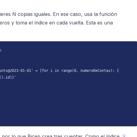
uieres
N
copias iguales. En ese caso, usa la función
os y toma el índice en cada vuelta. Esta es una


unts@2023-01-01' = [for i in range(0, numeroDeContas): {

).id)}'

 por lo que Bicep crea tres cuentas. Como el índice
i