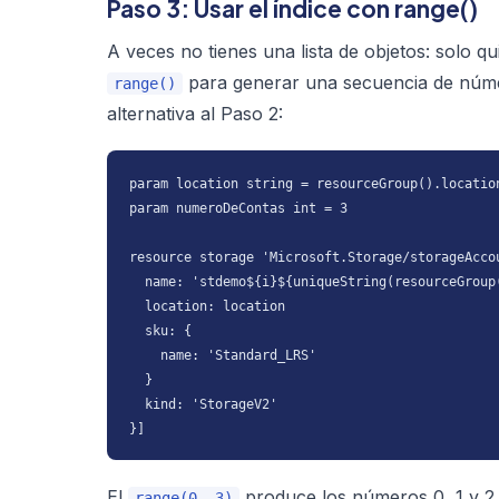
Paso 3: Usar el índice con range()
A veces no tienes una lista de objetos: solo q
para generar una secuencia de númer
range()
alternativa al Paso 2:
param location string = resourceGroup().location
param numeroDeContas int = 3

resource storage 'Microsoft.Storage/storageAcco
  name: 'stdemo${i}${uniqueString(resourceGroup(
  location: location

  sku: {

    name: 'Standard_LRS'

  }

  kind: 'StorageV2'

}]
El
produce los números 0, 1 y 2,
range(0, 3)