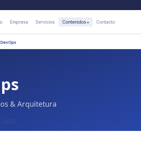
io
Empresa
Servicios
Contacto
Contenidos
& DevOps