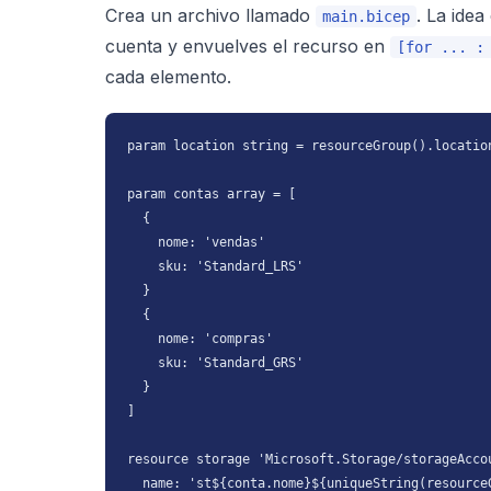
Crea un archivo llamado
. La idea
main.bicep
cuenta y envuelves el recurso en
[for ... :
cada elemento.
param location string = resourceGroup().location
param contas array = [

  {

    nome: 'vendas'

    sku: 'Standard_LRS'

  }

  {

    nome: 'compras'

    sku: 'Standard_GRS'

  }

]

resource storage 'Microsoft.Storage/storageAcco
  name: 'st${conta.nome}${uniqueString(resourceG