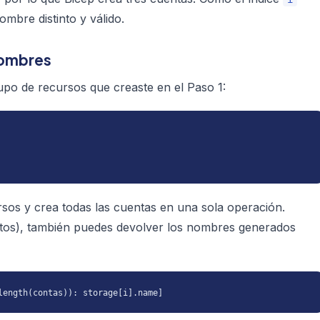
mbre distinto y válido.
nombres
rupo de recursos que creaste en el Paso 1:
rsos y crea todas las cuentas en una sola operación.
bjetos), también puedes devolver los nombres generados
length(contas)): storage[i].name]