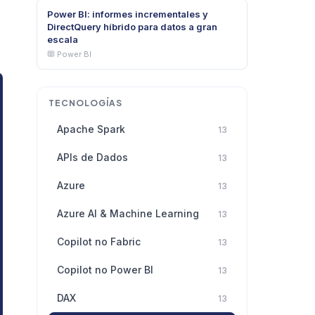
Power BI: informes incrementales y
DirectQuery híbrido para datos a gran
escala
Power BI
TECNOLOGÍAS
Apache Spark
13
APIs de Dados
13
Azure
13
Azure AI & Machine Learning
13
Copilot no Fabric
13
Copilot no Power BI
13
DAX
13