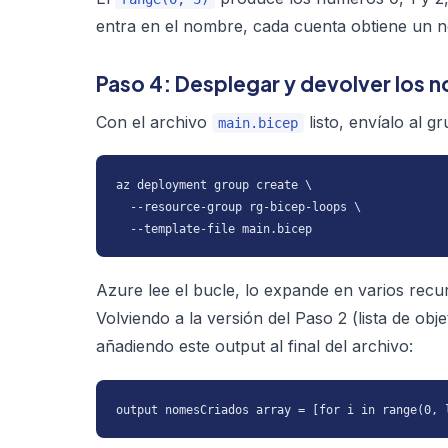
entra en el nombre, cada cuenta obtiene un no
Paso 4: Desplegar y devolver los 
Con el archivo
listo, envíalo al g
main.bicep
az deployment group create \

  --resource-group rg-bicep-loops \

  --template-file main.bicep
Azure lee el bucle, lo expande en varios recu
Volviendo a la versión del Paso 2 (lista de o
añadiendo este output al final del archivo:
output nomesCriados array = [for i in range(0, 