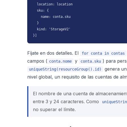
  location: location

  sku: {

    name: conta.sku

  }

  kind: 'StorageV2'

}]
Fíjate en dos detalles. El
for conta in contas
campos (
y
) para pers
conta.nome
conta.sku
genera un 
uniqueString(resourceGroup().id)
nivel global, un requisito de las cuentas de a
El nombre de una cuenta de almacenamient
entre 3 y 24 caracteres. Como
uniqueStrin
no superar el límite.