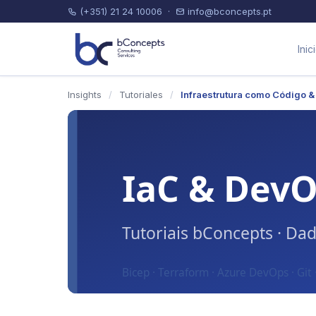
(+351) 21 24 10006
·
info@bconcepts.pt
Inic
Insights
/
Tutoriales
/
Infraestrutura como Código 