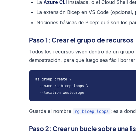
La
Azure CLI
instalada, o el Cloud Shell de
La extensión Bicep en VS Code (opcional, p
Nociones básicas de Bicep: qué son los
pa
Paso 1: Crear el grupo de recursos
Todos los recursos viven dentro de un grupo 
demostración, para que luego sea fácil borrar
az group create \

  --name rg-bicep-loops \

  --location westeurope
Guarda el nombre
: es a dond
rg-bicep-loops
Paso 2: Crear un bucle sobre una li