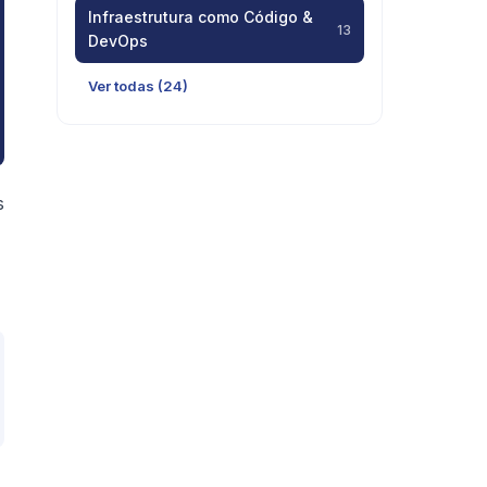
Infraestrutura como Código &
13
DevOps
Ver todas (24)
s