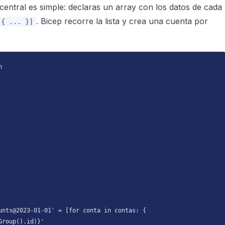
 central es simple: declaras un array con los datos de cada
. Bicep recorre la lista y crea una cuenta por
 { ... }]


unts@2023-01-01' = [for conta in contas: {

roup().id)}'
