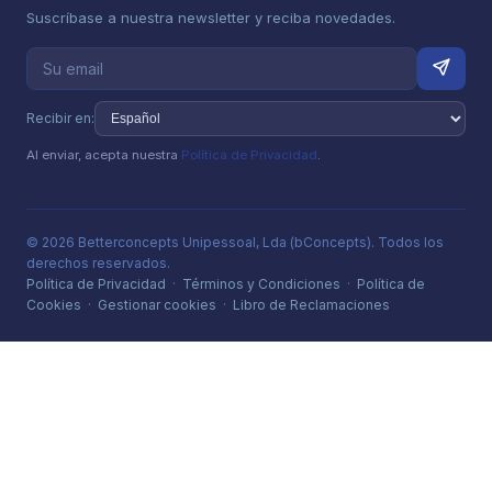
Suscríbase a nuestra newsletter y reciba novedades.
Recibir en:
Al enviar, acepta nuestra
Política de Privacidad
.
© 2026 Betterconcepts Unipessoal, Lda (bConcepts). Todos los
derechos reservados.
Política de Privacidad
·
Términos y Condiciones
·
Política de
Cookies
·
Gestionar cookies
·
Libro de Reclamaciones