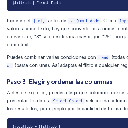
$filtrado | Format-Table
Fíjate en el
antes de
. Como
[int]
$_.Quantidade
Imp
valores como texto, hay que convertirlos a número ant
conversión, "3" se consideraría mayor que "25", porqu
como texto.
Puedes combinar varias condiciones con
(todas 
-and
(basta con una). Así adaptas el filtro a cualquier reg
or
Paso 3: Elegir y ordenar las columnas
Antes de exportar, puedes elegir qué columnas conser
presentar los datos.
selecciona column
Select-Object
los resultados, por ejemplo por la cantidad de forma d
$resultado = $filtrado |
