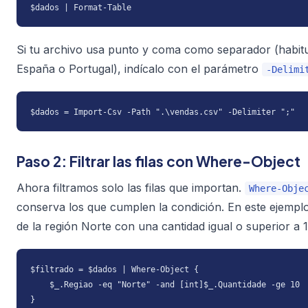
$dados | Format-Table
Si tu archivo usa punto y coma como separador (habit
España o Portugal), indícalo con el parámetro
-Delimi
$dados = Import-Csv -Path ".\vendas.csv" -Delimiter ";"
Paso 2: Filtrar las filas con Where-Object
Ahora filtramos solo las filas que importan.
Where-Obje
conserva los que cumplen la condición. En este ejempl
de la región Norte con una cantidad igual o superior a 1
$filtrado = $dados | Where-Object {

    $_.Regiao -eq "Norte" -and [int]$_.Quantidade -ge 10

}
