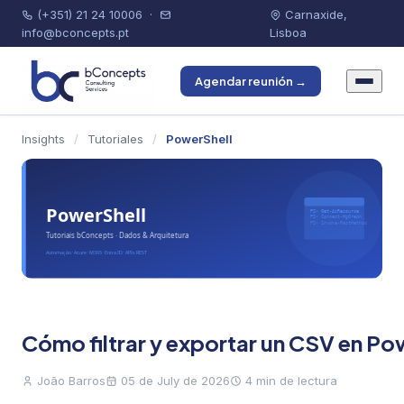
(+351) 21 24 10006
·
Carnaxide,
info@bconcepts.pt
Lisboa
Agendar reunión →
Insights
/
Tutoriales
/
PowerShell
Cómo filtrar y exportar un CSV en Po
João Barros
05 de July de 2026
4 min de lectura