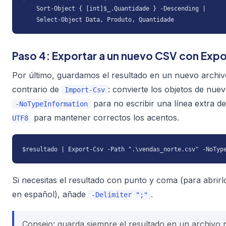
    Sort-Object { [int]$_.Quantidade } -Descending |

    Select-Object Data, Produto, Quantidade
Paso 4: Exportar a un nuevo CSV con Exp
Por último, guardamos el resultado en un nuevo archi
contrario de
: convierte los objetos de nuev
Import-Csv
para no escribir una línea extra d
-NoTypeInformation
para mantener correctos los acentos.
UTF8
$resultado | Export-Csv -Path ".\vendas_norte.csv" -NoTyp
Si necesitas el resultado con punto y coma (para abrir
en español), añade
.
-Delimiter ";"
Consejo: guarda siempre el resultado en un archivo 