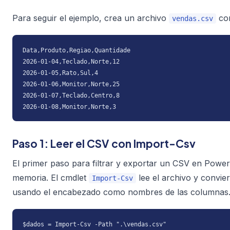
Para seguir el ejemplo, crea un archivo
con
vendas.csv
Data,Produto,Regiao,Quantidade

2026-01-04,Teclado,Norte,12

2026-01-05,Rato,Sul,4

2026-01-06,Monitor,Norte,25

2026-01-07,Teclado,Centro,8

2026-01-08,Monitor,Norte,3
Paso 1: Leer el CSV con Import-Csv
El primer paso para filtrar y exportar un CSV en Power
memoria. El cmdlet
lee el archivo y convier
Import-Csv
usando el encabezado como nombres de las columnas
$dados = Import-Csv -Path ".\vendas.csv"
