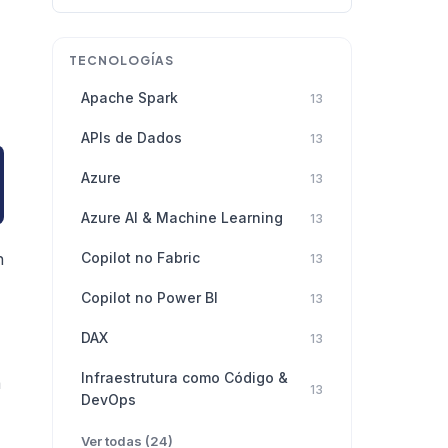
TECNOLOGÍAS
Apache Spark
13
APIs de Dados
13
Azure
13
Azure AI & Machine Learning
13
n
Copilot no Fabric
13
Copilot no Power BI
13
DAX
13
Infraestrutura como Código &
a
13
DevOps
Ver todas (24)