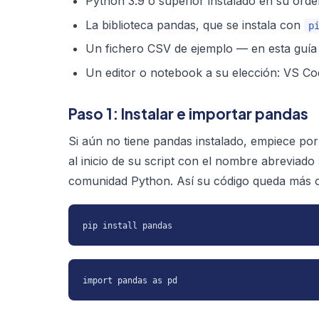
Python 3.9 o superior instalado en su orde
La biblioteca pandas, que se instala con
p
Un fichero CSV de ejemplo — en esta guí
Un editor o notebook a su elección: VS Co
Paso 1: Instalar e importar pandas
Si aún no tiene pandas instalado, empiece por 
al inicio de su script con el nombre abreviado
comunidad Python. Así su código queda más co
pip install pandas
import pandas as pd