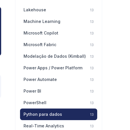
Lakehouse
13
Machine Learning
13
Microsoft Copilot
13
Microsoft Fabric
13
Modelação de Dados (Kimball)
13
Power Apps / Power Platform
13
Power Automate
13
Power BI
13
PowerShell
13
Python para dados
13
Real-Time Analytics
13