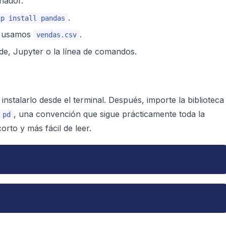
nador.
.
ip install pandas
a usamos
.
vendas.csv
de, Jupyter o la línea de comandos.
instalarlo desde el terminal. Después, importe la biblioteca
, una convención que sigue prácticamente toda la
pd
rto y más fácil de leer.