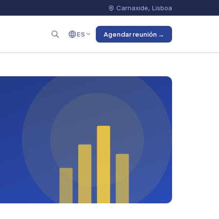
Carnaxide, Lisboa
ES
Agendar reunión →