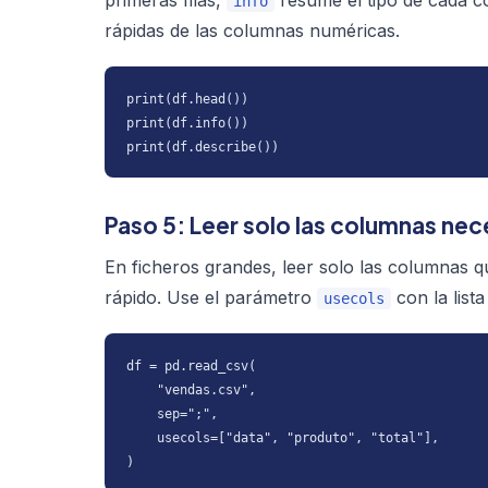
primeras filas,
resume el tipo de cada c
info
rápidas de las columnas numéricas.
print(df.head())

print(df.info())

print(df.describe())
Paso 5: Leer solo las columnas nec
En ficheros grandes, leer solo las columnas 
rápido. Use el parámetro
con la list
usecols
df = pd.read_csv(

    "vendas.csv",

    sep=";",

    usecols=["data", "produto", "total"],

)