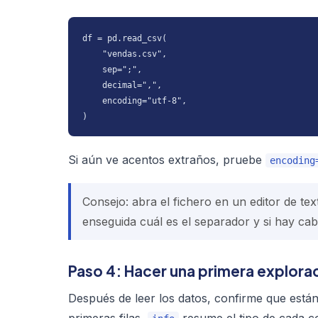
df = pd.read_csv(

    "vendas.csv",

    sep=";",

    decimal=",",

    encoding="utf-8",

)
Si aún ve acentos extraños, pruebe
encoding
Consejo: abra el fichero en un editor de text
enseguida cuál es el separador y si hay ca
Paso 4: Hacer una primera explora
Después de leer los datos, confirme que está