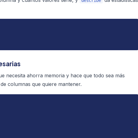
olumna y cuántos valores tiene, y
da estadísticas
describe
esarias
que necesita ahorra memoria y hace que todo sea más
a de columnas que quiere mantener.