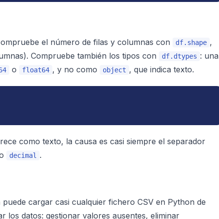
, compruebe el número de filas y columnas con
,
df.shape
olumnas). Compruebe también los tipos con
: una
df.dtypes
o
, y no como
, que indica texto.
64
float64
object
ece como texto, la causa es casi siempre el separador
ro
.
decimal
puede cargar casi cualquier fichero CSV en Python de
iar los datos: gestionar valores ausentes, eliminar