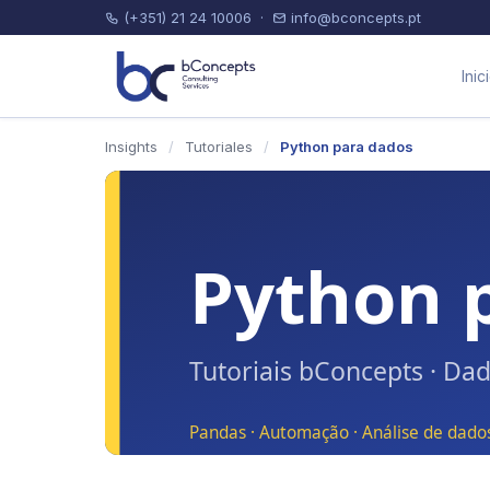
(+351) 21 24 10006
·
info@bconcepts.pt
Inic
Insights
/
Tutoriales
/
Python para dados