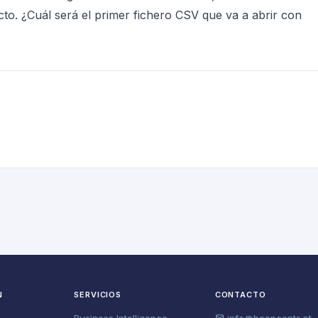
ecto. ¿Cuál será el primer fichero CSV que va a abrir con
N
SERVICIOS
CONTACTO
Business Intelligence
info@bconcepts.pt