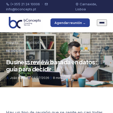
(+351) 21 24 10006
·
Carnaxide,
info@bconcepts.pt
Lisboa
Agendar reunión →
Insights
/
Negócios
NEGÓCIOS
Business review basada en datos:
guía para decidir
João Barros
04/07/2026
8 min
Hay un tipo de reunión que se repite en casi todas