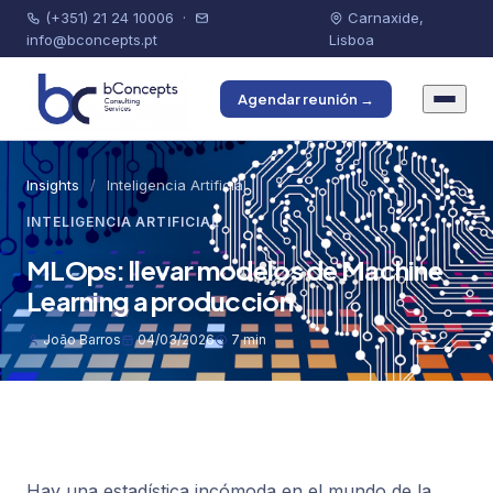
(+351) 21 24 10006
·
Carnaxide,
info@bconcepts.pt
Lisboa
Agendar reunión →
Insights
/
Inteligencia Artificial
INTELIGENCIA ARTIFICIAL
MLOps: llevar modelos de Machine
Learning a producción
João Barros
04/03/2026
7 min
Hay una estadística incómoda en el mundo de la