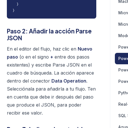
Mach
  }

}
Micr
Micr
Paso 2: Añadir la acción Parse
Mode
JSON
Powe
En el editor del flujo, haz clic en
Nuevo
paso
(o en el signo
+
entre dos pasos
Powe
existentes) y escribe
Parse JSON
en el
Powe
cuadro de búsqueda. La acción aparece
dentro del conector
Data Operation
.
Powe
Selecciónala para añadirla a tu flujo. Ten
Pyth
en cuenta que debe ir
después
del paso
Real
que produce el JSON, para poder
recibir ese valor.
SQL 
Azur