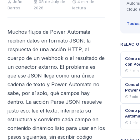
João
08 de July de
4 min de
Automa
Barros
2026
lectura
cloud 
Todos 
Muchos flujos de Power Automate
reciben datos en formato JSON: la
RELACI
respuesta de una acción HTTP, el
cuerpo de un webhook o el resultado de
Cómo ex
con Po
un conector externo. El problema es
4 min
que ese JSON llega como una única
cadena de texto y Power Automate no
Consoli
Power 
sabe, por sí solo, qué campos hay
7 min
dentro. La acción Parse JSON resuelve
justo eso: lee el texto, interpreta su
Cómo p
Automa
estructura y convierte cada campo en
5 min
contenido dinámico listo para usar en los
pasos siguientes, sin escribir código