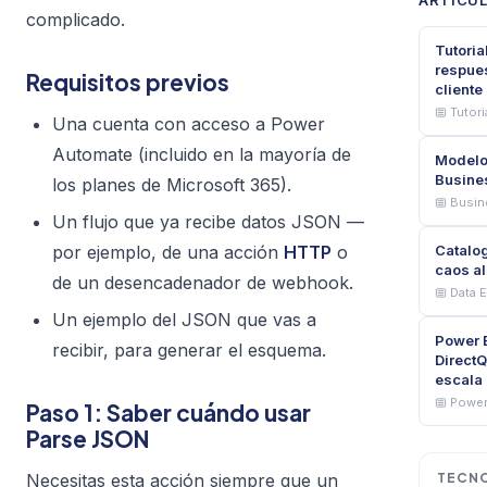
ARTÍCU
complicado.
Tutoria
respues
Requisitos previos
cliente
Tutori
Una cuenta con acceso a Power
Automate (incluido en la mayoría de
Modelo
Busines
los planes de Microsoft 365).
Busine
Un flujo que ya recibe datos JSON —
por ejemplo, de una acción
HTTP
o
Catalog
caos al
de un desencadenador de webhook.
Data E
Un ejemplo del JSON que vas a
Power B
recibir, para generar el esquema.
DirectQ
escala
Power
Paso 1: Saber cuándo usar
Parse JSON
Necesitas esta acción siempre que un
TECN