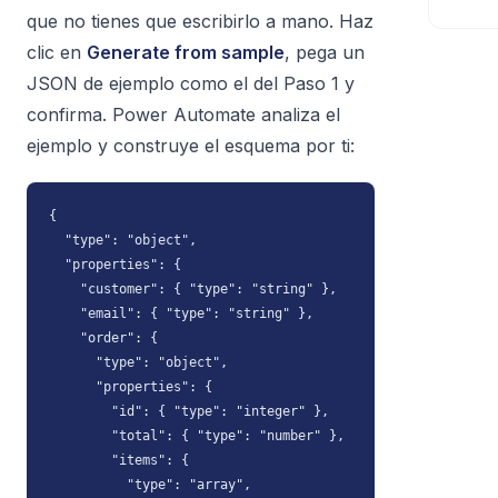
que no tienes que escribirlo a mano. Haz
clic en
Generate from sample
, pega un
JSON de ejemplo como el del Paso 1 y
confirma. Power Automate analiza el
ejemplo y construye el esquema por ti:
{

  "type": "object",

  "properties": {

    "customer": { "type": "string" },

    "email": { "type": "string" },

    "order": {

      "type": "object",

      "properties": {

        "id": { "type": "integer" },

        "total": { "type": "number" },

        "items": {

          "type": "array",
