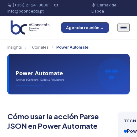
(+351) 21 24 10006
·
Carnaxide,
info@bconcepts.pt
Lisboa
Agendar reunión →
Insights
/
Tutoriales
/
Power Automate
Cómo usar la acción Parse
TECN
JSON en Power Automate
Pow