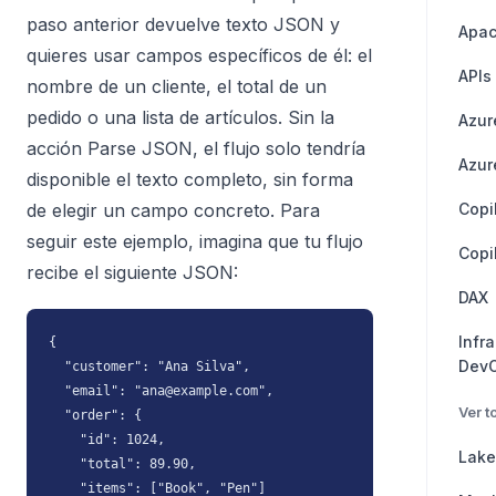
paso anterior devuelve texto JSON y
Apac
quieres usar campos específicos de él: el
APIs
nombre de un cliente, el total de un
pedido o una lista de artículos. Sin la
Azur
acción Parse JSON, el flujo solo tendría
Azur
disponible el texto completo, sin forma
de elegir un campo concreto. Para
Copi
seguir este ejemplo, imagina que tu flujo
Copi
recibe el siguiente JSON:
DAX
Infr
{

Dev
  "customer": "Ana Silva",

  "email": "ana@example.com",

Ver t
  "order": {

    "id": 1024,

Lak
    "total": 89.90,

    "items": ["Book", "Pen"]
