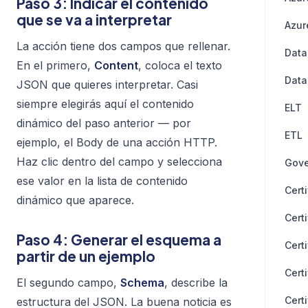
Paso 3: Indicar el contenido
que se va a interpretar
Azur
La acción tiene dos campos que rellenar.
Data
En el primero,
Content
, coloca el texto
Data
JSON que quieres interpretar. Casi
siempre elegirás aquí el contenido
ELT
dinámico del paso anterior — por
ETL
ejemplo, el
Body
de una acción HTTP.
Haz clic dentro del campo y selecciona
Gove
ese valor en la lista de contenido
Cert
dinámico que aparece.
Cert
Paso 4: Generar el esquema a
Cert
partir de un ejemplo
Cert
El segundo campo,
Schema
, describe la
Cert
estructura del JSON. La buena noticia es