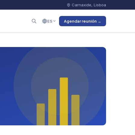
Carnaxide, Lisboa
ES
Agendar reunión →