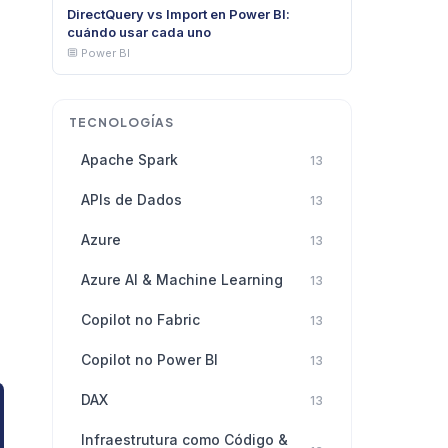
DirectQuery vs Import en Power BI:
cuándo usar cada uno
Power BI
TECNOLOGÍAS
Apache Spark
13
APIs de Dados
13
Azure
13
Azure AI & Machine Learning
13
Copilot no Fabric
13
Copilot no Power BI
13
DAX
13
Infraestrutura como Código &