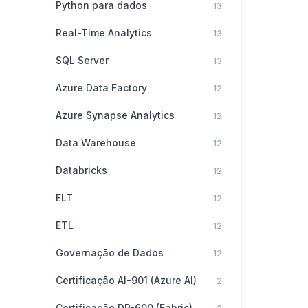
Python para dados
13
Real-Time Analytics
13
SQL Server
13
Azure Data Factory
12
Azure Synapse Analytics
12
Data Warehouse
12
Databricks
12
ELT
12
ETL
12
Governação de Dados
12
Certificação AI-901 (Azure AI)
2
Certificação DP-600 (Fabric)