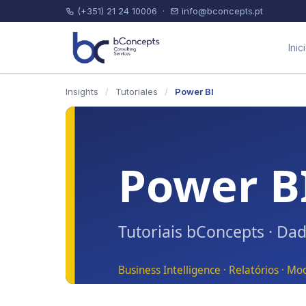
(+351) 21 24 10006
·
info@bconcepts.pt
Inic
Insights
/
Tutoriales
/
Power BI