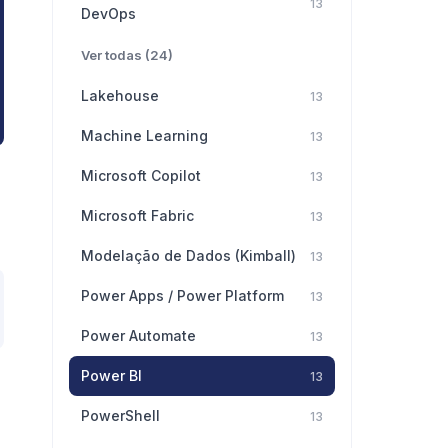
13
DevOps
Ver todas (24)
Lakehouse
13
Machine Learning
13
Microsoft Copilot
13
Microsoft Fabric
13
Modelação de Dados (Kimball)
13
Power Apps / Power Platform
13
Power Automate
13
Power BI
13
PowerShell
13