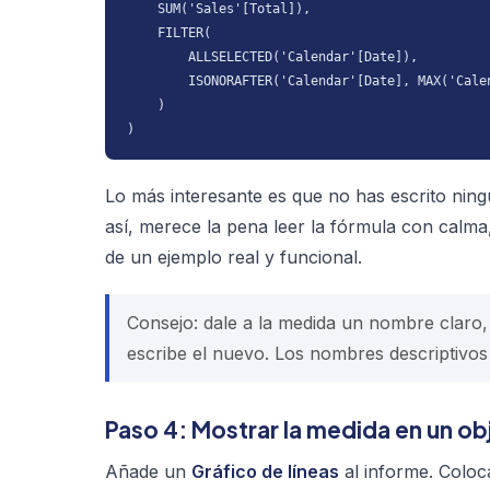
    SUM('Sales'[Total]),

    FILTER(

        ALLSELECTED('Calendar'[Date]),

        ISONORAFTER('Calendar'[Date], MAX('Calen
    )

)
Lo más interesante es que no has escrito ning
así, merece la pena leer la fórmula con calm
de un ejemplo real y funcional.
Consejo: dale a la medida un nombre clar
escribe el nuevo. Los nombres descriptivo
Paso 4: Mostrar la medida en un obj
Añade un
Gráfico de líneas
al informe. Colo