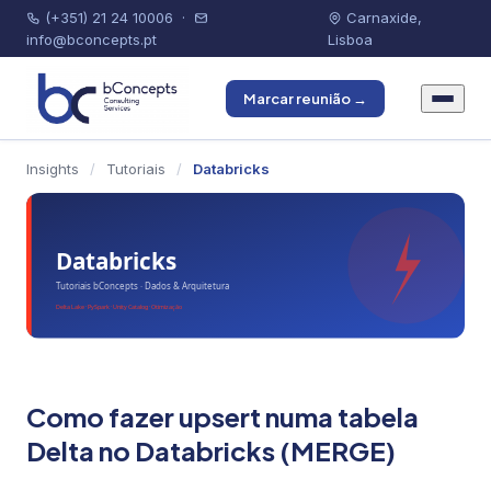
(+351) 21 24 10006
·
Carnaxide,
info@bconcepts.pt
Lisboa
Marcar reunião →
Insights
/
Tutoriais
/
Databricks
Como fazer upsert numa tabela
Delta no Databricks (MERGE)