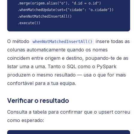
  .merge(origem.alias("o"), "d.id = o.id")

  .whenMatchedUpdate(set={"cidade": "o.cidade"})

  .whenNotMatchedInsertAll()

  .execute())
O método
insere todas as
whenNotMatchedInsertAll()
colunas automaticamente quando os nomes
coincidem entre origem e destino, poupando-te de as
listar uma a uma. Tanto o SQL como o PySpark
produzem o mesmo resultado — usa o que for mais
confortável para a tua equipa.
Verificar o resultado
Consulta a tabela para confirmar que o upsert correu
como esperado: