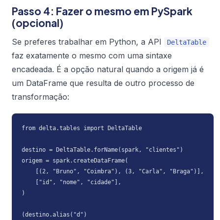
Passo 4: Fazer o mesmo em PySpark
(opcional)
Se preferes trabalhar em Python, a API
DeltaTable
faz exatamente o mesmo com uma sintaxe
encadeada. É a opção natural quando a origem já é
um DataFrame que resulta de outro processo de
transformação:
from delta.tables import DeltaTable

destino = DeltaTable.forName(spark, "clientes")

origem = spark.createDataFrame(

    [(2, "Bruno", "Coimbra"), (3, "Carla", "Braga")],

    ["id", "nome", "cidade"],

)

(destino.alias("d")
