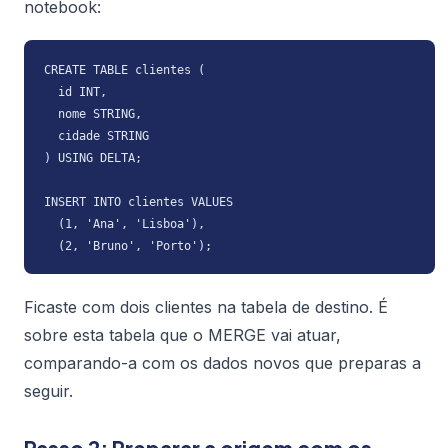
notebook:
CREATE TABLE clientes (

  id INT,

  nome STRING,

  cidade STRING

) USING DELTA;

INSERT INTO clientes VALUES

  (1, 'Ana', 'Lisboa'),

  (2, 'Bruno', 'Porto');
Ficaste com dois clientes na tabela de destino. É
sobre esta tabela que o MERGE vai atuar,
comparando-a com os dados novos que preparas a
seguir.