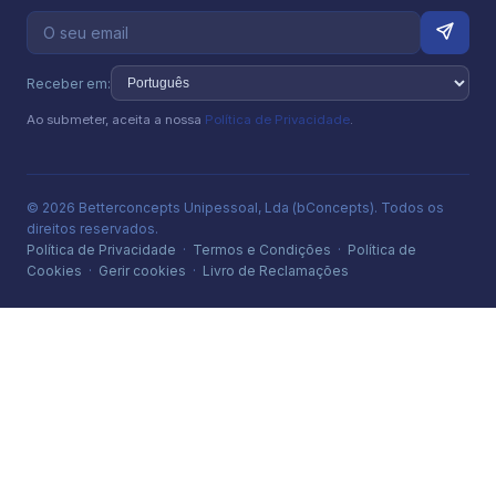
Receber em:
Ao submeter, aceita a nossa
Política de Privacidade
.
© 2026 Betterconcepts Unipessoal, Lda (bConcepts). Todos os
direitos reservados.
Política de Privacidade
·
Termos e Condições
·
Política de
Cookies
·
Gerir cookies
·
Livro de Reclamações