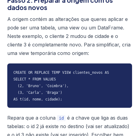
Passo 2: Preparar a origem com os
dados novos
A origem contém as alterações que queres aplicar e
pode ser uma tabela, uma view ou um DataFrame.
Neste exemplo, o cliente 2 mudou de cidade e o
cliente 3 é completamente novo. Para simplificar, cria
uma view temporária como origem:
CREATE OR REPLACE TEMP VIEW clientes_novos AS

SELECT * FROM VALUES

  (2, 'Bruno', 'Coimbra'),

  (3, 'Carla', 'Braga')

AS t(id, nome, cidade);
Repara que a coluna
é a chave que liga as duas
id
tabelas: o id 2 já existe no destino (vai ser atualizado)
e o id 3 não existe (vai ser inserido). Escolher bem