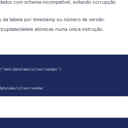
e dados com schema incompatível, evitando corrupção
s da tabela por timestamp ou número de versão.
/update/delete atómicas numa única instrução.
"/mnt/datalake/silver/vendas")

datalake/silver/vendas'