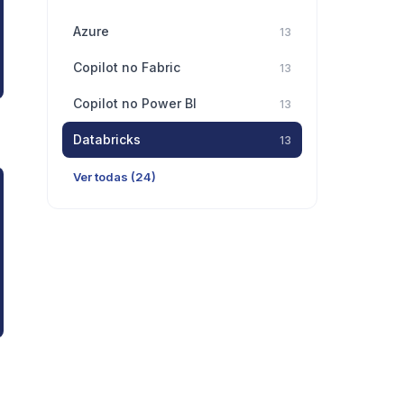
Azure
13
Copilot no Fabric
13
Copilot no Power BI
13
Databricks
13
Ver todas (24)