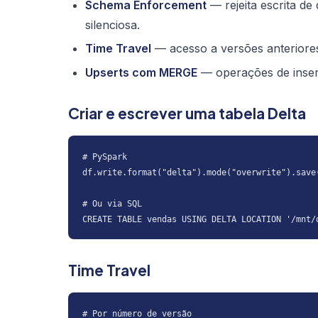
Schema Enforcement
— rejeita escrita d
silenciosa.
Time Travel
— acesso a versões anteriore
Upserts com MERGE
— operações de insert
Criar e escrever uma tabela Delta
# PySpark

df.write.format("delta").mode("overwrite").save(
# Ou via SQL

CREATE TABLE vendas USING DELTA LOCATION '/mnt/
Time Travel
# Por número de versão
