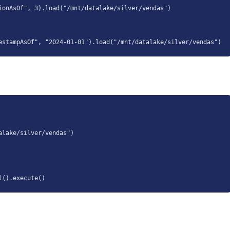
ionAsOf", 3).load("/mnt/datalake/silver/vendas")

estampAsOf", "2024-01-01").load("/mnt/datalake/silver/vendas")
lake/silver/vendas")

l().execute()