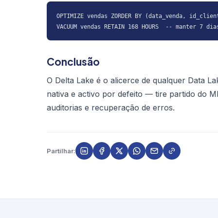
OPTIMIZE vendas ZORDER BY (data_venda, id_client
VACUUM vendas RETAIN 168 HOURS  -- manter 7 dia
Conclusão
O Delta Lake é o alicerce de qualquer Data L
nativa e activo por defeito — tire partido do
auditorias e recuperação de erros.
Partilhar: