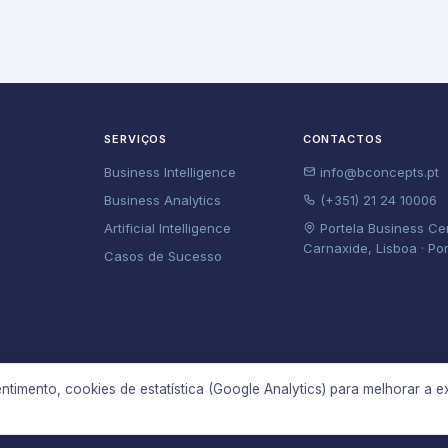
O
SERVIÇOS
CONTACTOS
Business Intelligence
info@bconcepts.pt
Business Analytics
(+351) 21 24 10006
Artificial Intelligence
Portela Business Ce
Carnaxide, Lisboa · Po
Casos de Sucesso
ntimento, cookies de estatística (Google Analytics) para melhorar a e
 os direitos reservados.
Política de Privacidade
·
Termos e Condições
·