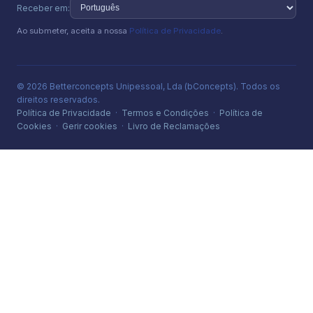
Receber em:
Ao submeter, aceita a nossa
Política de Privacidade
.
© 2026 Betterconcepts Unipessoal, Lda (bConcepts). Todos os
direitos reservados.
Política de Privacidade
·
Termos e Condições
·
Política de
Cookies
·
Gerir cookies
·
Livro de Reclamações