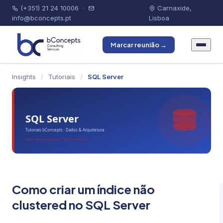
(+351) 21 24 10006
·
Carnaxide,
info@bconcepts.pt
Lisboa
Marcar reunião →
Insights
/
Tutoriais
/
SQL Server
Como criar um índice não
clustered no SQL Server