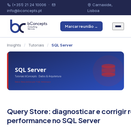
(+351) 21 24 10006
·
Carnaxide,
info@bconcepts.pt
Lisboa
Marcar reunião →
Insights
/
Tutoriais
/
SQL Server
Query Store: diagnosticar e corrigir
performance no SQL Server