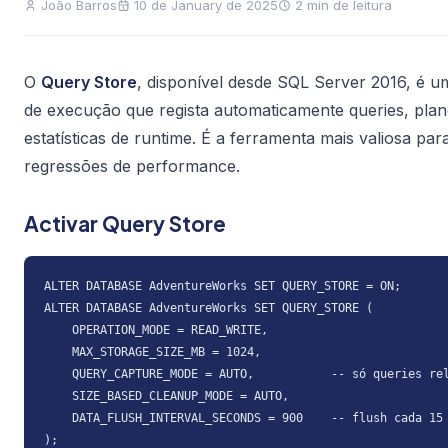
João Barros
10 de January de 2025
2 min de leitura
O
Query Store
, disponível desde SQL Server 2016, é u
de execução que regista automaticamente queries, pla
estatísticas de runtime. É a ferramenta mais valiosa par
regressões de performance.
Activar Query Store
ALTER DATABASE AdventureWorks SET QUERY_STORE = ON;

ALTER DATABASE AdventureWorks SET QUERY_STORE (

    OPERATION_MODE = READ_WRITE,

    MAX_STORAGE_SIZE_MB = 1024,

    QUERY_CAPTURE_MODE = AUTO,           -- só queries rel
    SIZE_BASED_CLEANUP_MODE = AUTO,

    DATA_FLUSH_INTERVAL_SECONDS = 900    -- flush cada 15 
);