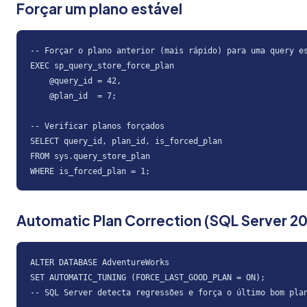
Forçar um plano estável
-- Forçar o plano anterior (mais rápido) para uma query es
EXEC sp_query_store_force_plan

    @query_id = 42,

    @plan_id  = 7;

-- Verificar planos forçados

SELECT query_id, plan_id, is_forced_plan

FROM sys.query_store_plan

WHERE is_forced_plan = 1;
Automatic Plan Correction (SQL Server 2
ALTER DATABASE AdventureWorks

SET AUTOMATIC_TUNING (FORCE_LAST_GOOD_PLAN = ON);

-- SQL Server detecta regressões e força o último bom pla