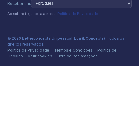
Receber em:
Ao submeter, aceita a nossa
Política de Privacidade
.
© 2026 Betterconcepts Unipessoal, Lda (bConcepts). Todos os
direitos reservados.
Política de Privacidade
·
Termos e Condições
·
Política de
Cookies
·
Gerir cookies
·
Livro de Reclamações