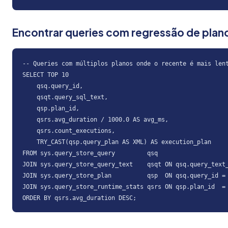
Encontrar queries com regressão de plan
-- Queries com múltiplos planos onde o recente é mais lent
SELECT TOP 10

    qsq.query_id,

    qsqt.query_sql_text,

    qsp.plan_id,

    qsrs.avg_duration / 1000.0 AS avg_ms,

    qsrs.count_executions,

    TRY_CAST(qsp.query_plan AS XML) AS execution_plan

FROM sys.query_store_query         qsq

JOIN sys.query_store_query_text    qsqt ON qsq.query_text_
JOIN sys.query_store_plan          qsp  ON qsq.query_id = 
JOIN sys.query_store_runtime_stats qsrs ON qsp.plan_id  = 
ORDER BY qsrs.avg_duration DESC;