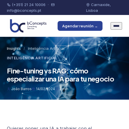
(+351) 21 24 10006
·
Carnaxide,
info@bconcepts.pt
Lisboa
Agendar reunión →
Insights
/
Inteligência Artificial
INTELIGÊNCIA ARTIFICIAL
Fine-tuning vs RAG: cómo
especializar una IA para tu negocio
João Barros
14/02/2024
2 min
Quieres poner una IA a trabajar con el