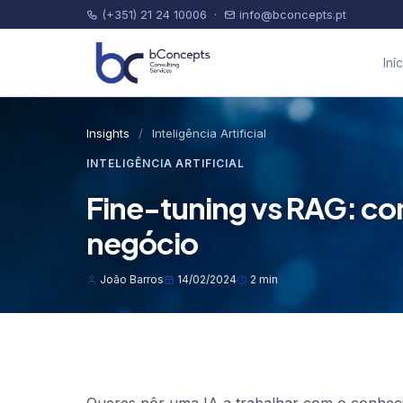
(+351) 21 24 10006
·
info@bconcepts.pt
Iní
Insights
/
Inteligência Artificial
INTELIGÊNCIA ARTIFICIAL
Fine-tuning vs RAG: com
negócio
João Barros
14/02/2024
2 min