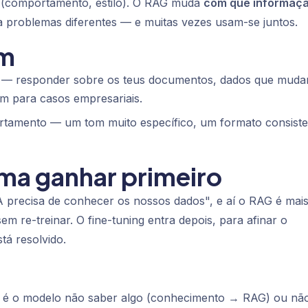
(comportamento, estilo). O RAG muda
com que informaç
a problemas diferentes — e muitas vezes usam-se juntos.
um
— responder sobre os teus documentos, dados que muda
um para casos empresariais.
amento — um tom muito específico, um formato consiste
ma ganhar primeiro
IA precisa de conhecer os nossos dados", e aí o RAG é mai
m re-treinar. O fine-tuning entra depois, para afinar o
á resolvido.
a é o modelo não
saber
algo (conhecimento → RAG) ou n