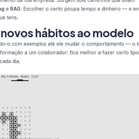
imento da tua empresa. Surgem dois caminhos que soam
ng
e
RAG
. Escolher o certo poupa tempo e dinheiro — e ev
ue tens.
r novos hábitos ao modelo
nando-o com exemplos até ele mudar o comportamento — o 
 formação a um colaborador: fica melhor a fazer certo tipo
cada dia.