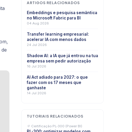
ARTIGOS RELACIONADOS
ita
Embeddings e pesquisa semântica
no Microsoft Fabric para BI
04 Aug 2026
Transfer learning empresarial:
acelerar IA com menos dados
tom,
24 Jul 2026
 de
Shadow AI: a IA que já entrou na tua
empresa sem pedir autorização
16 Jul 2026
AI Act adiado para 2027: o que
fazer com os 17 meses que
ganhaste
14 Jul 2026
TUTORIAIS RELACIONADOS
Certificação PL-300 (Power BI)
PL-300: optimizar modelos com