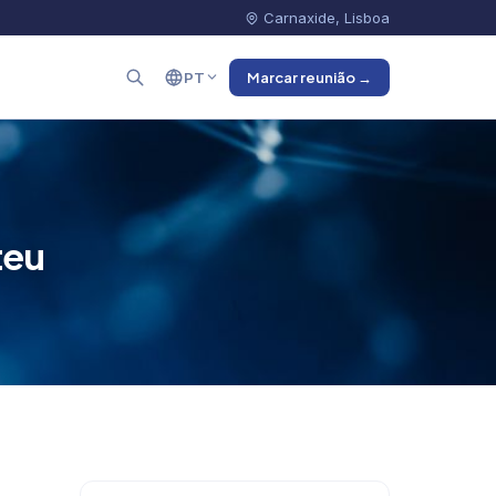
Carnaxide, Lisboa
PT
Marcar reunião →
teu