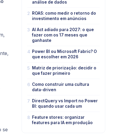
ão
análise de dados
2
ROAS: como medir o retorno do
investimento em anúncios
3
AI Act adiado para 2027: o que
m,
fazer com os 17 meses que
ganhaste
4
Power BI ou Microsoft Fabric? O
nte,
que escolher em 2026
5
Matriz de priorização: decidir o
que fazer primeiro
6
Como construir uma cultura
s
data-driven
7
DirectQuery vs Import no Power
BI: quando usar cada um
8
Feature stores: organizar
features para IA em produção
ão
se