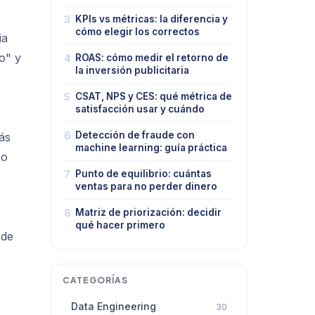
3
KPIs vs métricas: la diferencia y
cómo elegir los correctos
ia
o" y
4
ROAS: cómo medir el retorno de
la inversión publicitaria
5
CSAT, NPS y CES: qué métrica de
satisfacción usar y cuándo
6
Detección de fraude con
ás
machine learning: guía práctica
no
7
Punto de equilibrio: cuántas
ventas para no perder dinero
8
Matriz de priorización: decidir
qué hacer primero
 de
CATEGORÍAS
Data Engineering
30