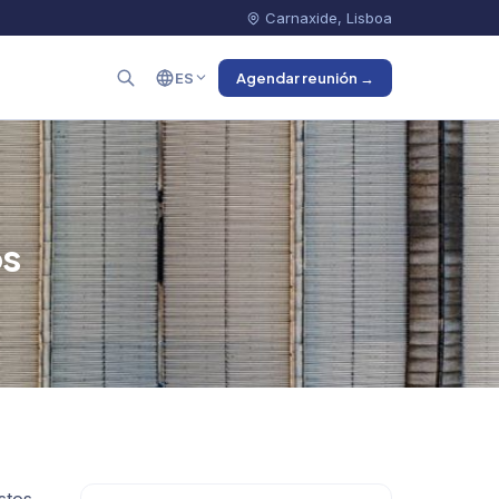
Carnaxide, Lisboa
ES
Agendar reunión →
os