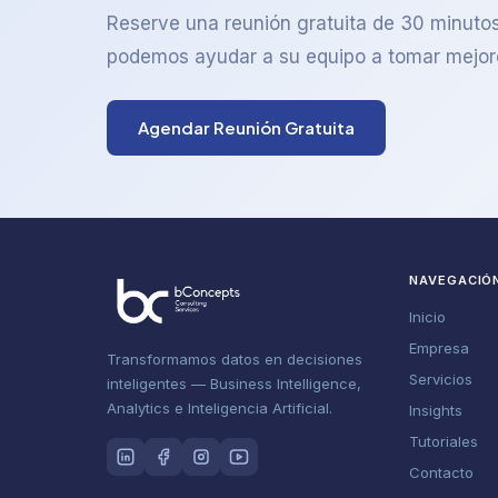
Reserve una reunión gratuita de 30 minut
podemos ayudar a su equipo a tomar mejor
Agendar Reunión Gratuita
NAVEGACIÓ
Inicio
Empresa
Transformamos datos en decisiones
Servicios
inteligentes — Business Intelligence,
Analytics e Inteligencia Artificial.
Insights
Tutoriales
Contacto