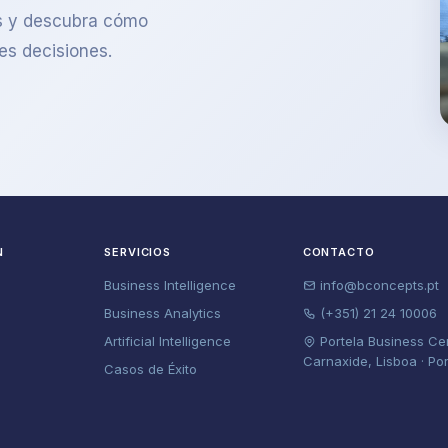
os y descubra cómo
es decisiones.
N
SERVICIOS
CONTACTO
Business Intelligence
info@bconcepts.pt
Business Analytics
(+351) 21 24 10006
Artificial Intelligence
Portela Business Ce
Carnaxide, Lisboa · Po
Casos de Éxito