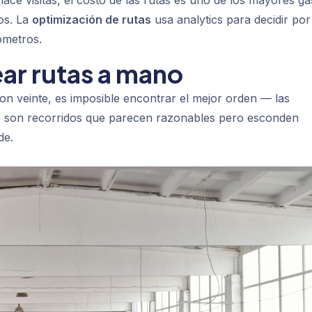
ce visitas, el costo de las rutas es uno de los mayores ga
os. La
optimización de rutas
usa analytics para decidir por
ómetros.
ar rutas a mano
n veinte, es imposible encontrar el mejor orden — las
o son recorridos que parecen razonables pero esconden
de.