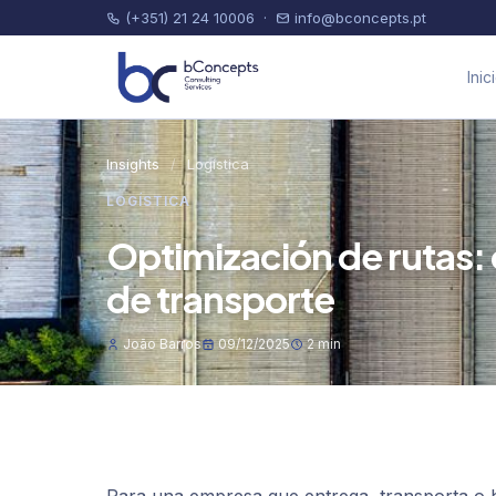
(+351) 21 24 10006
·
info@bconcepts.pt
Inic
Insights
/
Logística
LOGÍSTICA
Optimización de rutas:
de transporte
João Barros
09/12/2025
2 min