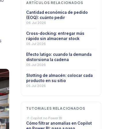
io
ARTÍCULOS RELACIONADOS
Cantidad económica de pedido
(EOQ): cuánto pedir
06 Jul 2026
Cross-docking: entregar más
rápido sin almacenar stock
s
05 Jul 2026
Efecto latigo: cuando la demanda
distorsiona la cadena
05 Jul 2026
Slotting de almacén: colocar cada
producto en su sitio
05 Jul 2026
TUTORIALES RELACIONADOS
Copilot no Power BI
Cómo filtrar anomalías en Copilot
en Power BI: paso a paso