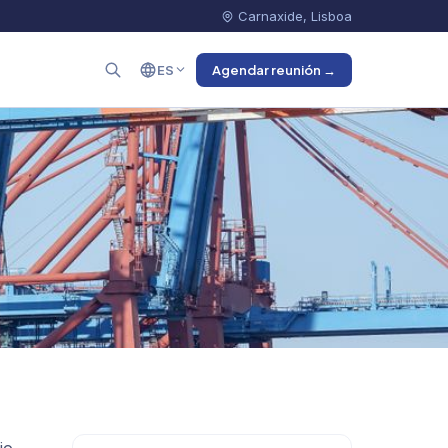
Carnaxide, Lisboa
ES
Agendar reunión →