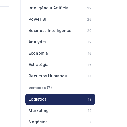
Inteligência Artificial
29
Power BI
26
Business Intelligence
20
Analytics
19
Economia
16
Estratégia
16
Recursos Humanos
14
Ver todas (7)
Logística
13
Marketing
13
Negócios
7