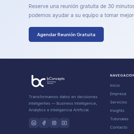
Reserve una reunión gratuita de 30 minut
podemos ayudar a su equipo a tomar mejor
Agendar Reunión Gratuita
NAVEGACIÓ
Inicio
Empresa
Transformamos datos en decisiones
Servicios
inteligentes — Business Intelligence,
Analytics e Inteligencia Artificial.
Insights
Tutoriales
Contacto