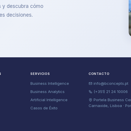
os y descubra cómo
es decisiones.
N
SERVICIOS
CONTACTO
Business Intelligence
info@bconcepts.pt
Business Analytics
(+351) 21 24 10006
Artificial Intelligence
Portela Business Ce
Carnaxide, Lisboa · Po
Casos de Éxito