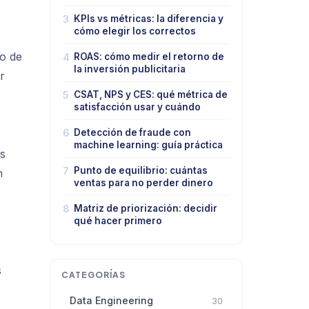
3
KPIs vs métricas: la diferencia y
cómo elegir los correctos
co de
4
ROAS: cómo medir el retorno de
la inversión publicitaria
r
5
CSAT, NPS y CES: qué métrica de
satisfacción usar y cuándo
6
Detección de fraude con
machine learning: guía práctica
s
7
Punto de equilibrio: cuántas
n
ventas para no perder dinero
8
Matriz de priorización: decidir
qué hacer primero
s
CATEGORÍAS
Data Engineering
30