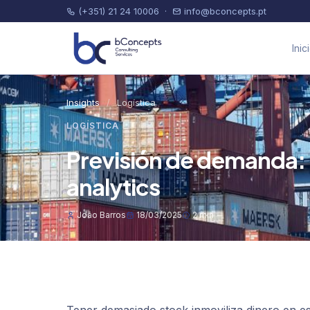
(+351) 21 24 10006
·
info@bconcepts.pt
Inic
Insights
/
Logística
LOGÍSTICA
Previsión de demanda: 
analytics
João Barros
18/03/2025
2 min