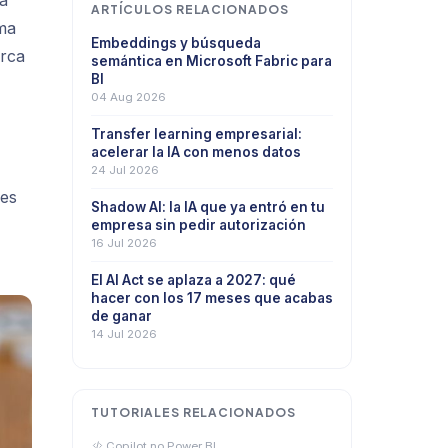
 a
ARTÍCULOS RELACIONADOS
ma
Embeddings y búsqueda
erca
semántica en Microsoft Fabric para
BI
04 Aug 2026
Transfer learning empresarial:
acelerar la IA con menos datos
24 Jul 2026
les
Shadow AI: la IA que ya entró en tu
empresa sin pedir autorización
16 Jul 2026
El AI Act se aplaza a 2027: qué
hacer con los 17 meses que acabas
de ganar
14 Jul 2026
TUTORIALES RELACIONADOS
Copilot no Power BI