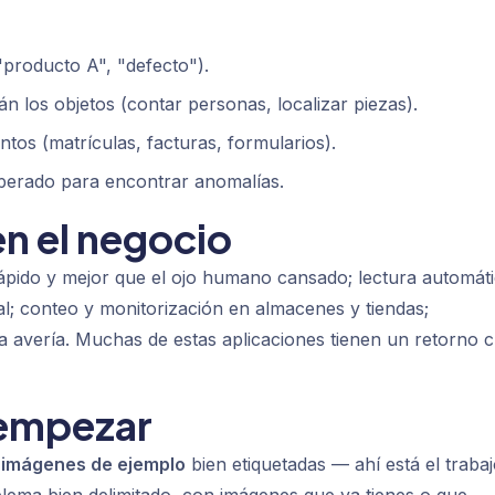
producto A", "defecto").
 los objetos (contar personas, localizar piezas).
os (matrículas, facturas, formularios).
perado para encontrar anomalías.
en el negocio
rápido y mejor que el ojo humano cansado; lectura automát
l; conteo y monitorización en almacenes y tiendas;
a avería. Muchas de estas aplicaciones tienen un retorno c
 empezar
s
imágenes de ejemplo
bien etiquetadas — ahí está el trabaj
lema bien delimitado, con imágenes que ya tienes o que