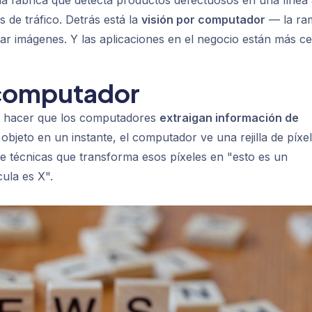
na fábrica que detecta productos defectuosos en una línea
 de tráfico. Detrás está la
visión por computador
— la ra
tar imágenes. Y las aplicaciones en el negocio están más c
r computador
da a hacer que los computadores
extraigan información de
bjeto en un instante, el computador ve una rejilla de píxe
e técnicas que transforma esos píxeles en "esto es un
ula es X".