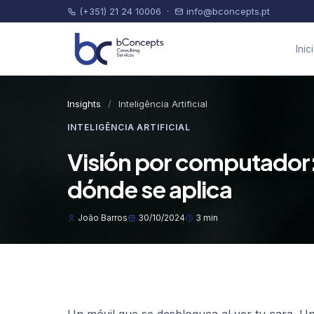
(+351) 21 24 10006
·
info@bconcepts.pt
Inic
Insights
/
Inteligência Artificial
INTELIGÊNCIA ARTIFICIAL
Visión por computador:
dónde se aplica
João Barros
30/10/2024
3 min