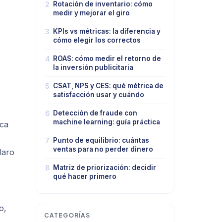
2
Rotación de inventario: cómo
medir y mejorar el giro
3
KPIs vs métricas: la diferencia y
cómo elegir los correctos
4
ROAS: cómo medir el retorno de
la inversión publicitaria
5
CSAT, NPS y CES: qué métrica de
satisfacción usar y cuándo
6
Detección de fraude con
machine learning: guía práctica
ica
7
Punto de equilibrio: cuántas
ventas para no perder dinero
laro
8
Matriz de priorización: decidir
qué hacer primero
o,
CATEGORÍAS