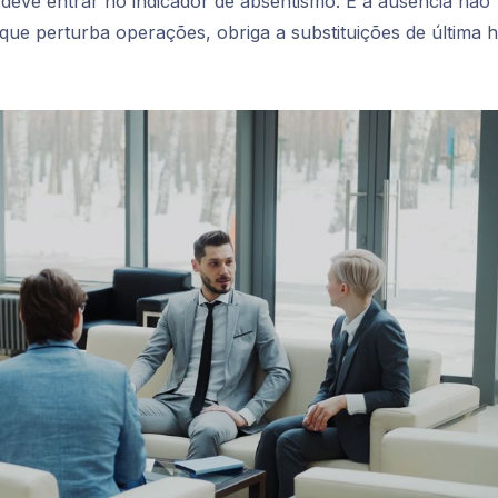
 deve entrar no indicador de absentismo. É a ausência
não
ue perturba operações, obriga a substituições de última 