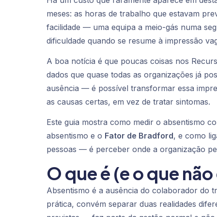
Há um custo que raramente aparece em desta
meses: as horas de trabalho que estavam pre
facilidade — uma equipa a meio-gás numa se
dificuldade quando se resume à impressão vag
A boa notícia é que poucas coisas nos Recu
dados que quase todas as organizações já pos
ausência — é possível transformar essa impre
as causas certas, em vez de tratar sintomas.
Este guia mostra como medir o absentismo com
absentismo e o
Fator de Bradford
, e como li
pessoas — é perceber onde a organização per
O que é (e o que não
Absentismo é a ausência do colaborador do t
prática, convém separar duas realidades dife