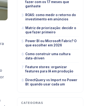
fazer com os 17 meses que
ganhaste
3
ROAS: como medir o retorno do
investimento em anúncios
4
Matriz de priorização: decidir o
que fazer primeiro
5
Power BI ou Microsoft Fabric? O
ra
que escolher em 2026
6
Como construir uma cultura
data-driven
7
Feature stores: organizar
ho
features para IA em produção
dor
8
DirectQuery vs Import no Power
BI: quando usar cada um
a
CATEGORIAS