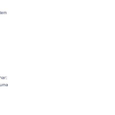
 tem
har:
 uma