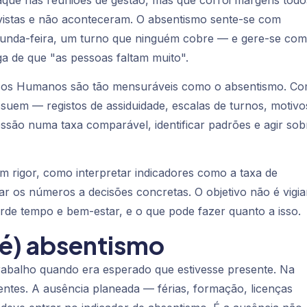
que nas reuniões de gestão, mas que corrói margens todo
vistas e não aconteceram. O absentismo sente-se com
gunda-feira, um turno que ninguém cobre — e gere-se com
a de que "as pessoas faltam muito".
rsos Humanos são tão mensuráveis como o absentismo. C
suem — registos de assiduidade, escalas de turnos, motivo
ssão numa taxa comparável, identificar padrões e agir sob
 rigor, como interpretar indicadores como a taxa de
gar os números a decisões concretas. O objetivo não é vigia
de tempo e bem-estar, e o que pode fazer quanto a isso.
 é) absentismo
rabalho quando era esperado que estivesse presente. Na
rentes. A ausência
planeada
— férias, formação, licenças