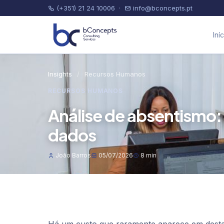
(+351) 21 24 10006
·
info@bconcepts.pt
Iní
Insights
/
Recursos Humanos
RECURSOS HUMANOS
Análise de absentismo: 
dados
João Barros
05/07/2026
8 min