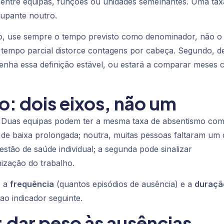
entre equipas, funções ou unidades semelhantes. Uma tax
upante noutro.
iro, use sempre o tempo
previsto
como denominador, não o
empo parcial distorce contagens por cabeça. Segundo, de
nha essa definição estável, ou estará a comparar meses
o: dois eixos, não um
ia. Duas equipas podem ter a mesma taxa de absentismo co
de baixa prolongada; noutra, muitas pessoas faltaram um 
estão de saúde individual; a segunda pode sinalizar
ização do trabalho.
: a
frequência
(quantos episódios de ausência) e a
duraçã
 ao indicador seguinte.
 dar peso às ausências