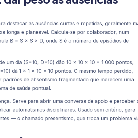
ra destacar as ausências curtas e repetidas, geralmente m
xa longa e planeável. Calcula-se por colaborador, num
mula B = S × S × D, onde S é o número de episódios de
s de um dia (S=10, D=10) dão 10 × 10 × 10 = 1 000 pontos,
=10) dá 1 × 1 × 10 = 10 pontos. O mesmo tempo perdido,
lizar padrões de absentismo fragmentado que merecem uma
ema de saúde pontual.
ença. Serve para abrir uma conversa de apoio e perceber 
licar automatismos disciplinares. Usado sem critério, gera
entes — o chamado presentismo, que troca um problema vis