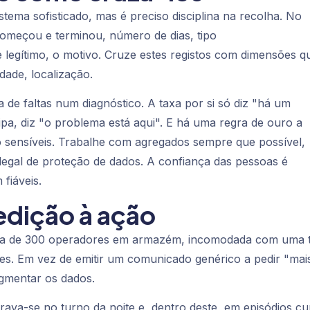
tema sofisticado, mas é preciso disciplina na recolha. No
começou e terminou, número de dias, tipo
l e legítimo, o motivo. Cruze estes registos com dimensões q
dade, localização.
de faltas num diagnóstico. A taxa por si só diz "há um
a, diz "o problema está aqui". E há uma regra de ouro a
ão sensíveis. Trabalhe com agregados sempre que possível,
egal de proteção de dados. A confiança das pessoas é
fiáveis.
edição à ação
rca de 300 operadores em armazém, incomodada com uma 
es. Em vez de emitir um comunicado genérico a pedir "mai
gmentar os dados.
rava-se no turno da noite e, dentro deste, em episódios cu