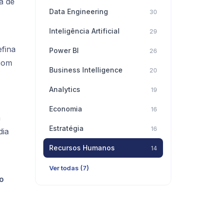
a de
Data Engineering
30
Inteligência Artificial
29
fina
Power BI
26
 com
Business Intelligence
20
Analytics
19
Economia
16
m
Estratégia
16
dia
Recursos Humanos
14
Ver todas (7)
o