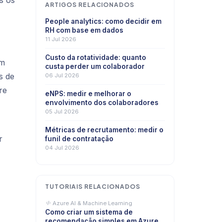
s os
ARTIGOS RELACIONADOS
People analytics: como decidir em
RH com base em dados
11 Jul 2026
Custo da rotatividade: quanto
om
custa perder um colaborador
s de
06 Jul 2026
re
eNPS: medir e melhorar o
envolvimento dos colaboradores
05 Jul 2026
Métricas de recrutamento: medir o
r
funil de contratação
04 Jul 2026
TUTORIAIS RELACIONADOS
Azure AI & Machine Learning
Como criar um sistema de
recomendação simples em Azure