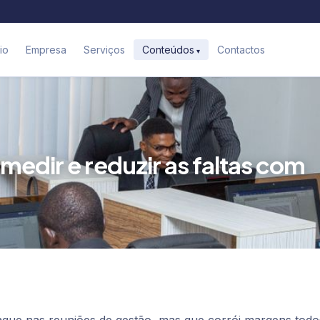
cio
Empresa
Serviços
Contactos
Conteúdos
medir e reduzir as faltas com