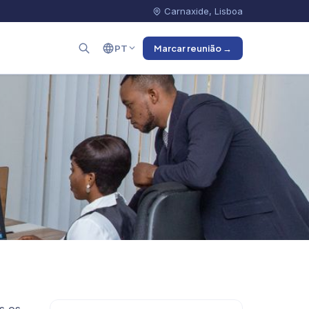
Carnaxide, Lisboa
PT
Marcar reunião →