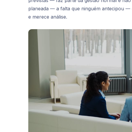
previstas — faz parte da gestão normal e não
planeada
— a falta que ninguém antecipou — q
e merece análise.