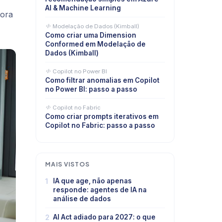
AI & Machine Learning
hora
Modelação de Dados (Kimball)
Como criar uma Dimension
Conformed em Modelação de
Dados (Kimball)
Copilot no Power BI
Como filtrar anomalias em Copilot
no Power BI: passo a passo
Copilot no Fabric
Como criar prompts iterativos em
Copilot no Fabric: passo a passo
MAIS VISTOS
1
IA que age, não apenas
responde: agentes de IA na
análise de dados
2
AI Act adiado para 2027: o que