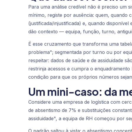
Para uma análise credível não é preciso um sis
mínimo, registe por ausência: quem, quando 
(justificada/injustificada) e, quando disponíve
dão contexto — equipa, função, turno, antigui
É esse cruzamento que transforma uma tabela 
problema"; segmentada por turno ou por equip
respeitar: dados de saúde e de assiduidade s
restrinja acessos e cumpra o enquadramento l
condição para que os próprios números sejam 
Um mini-caso: da m
Considere uma empresa de logística com ce
de absentismo de 7% e substituições constant
assiduidade", a equipa de RH começou por se
O padrão saltou à vista: o absentismo concent