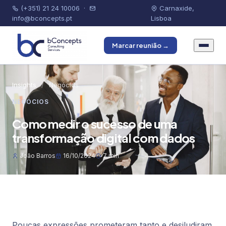
(+351) 21 24 10006
·
Carnaxide,
info@bconcepts.pt
Lisboa
Marcar reunião →
Insights
/
Negócios
NEGÓCIOS
Como medir o sucesso de uma
transformação digital com dados
João Barros
16/10/2024
7 min
Poucas expressões prometeram tanto e desiludiram