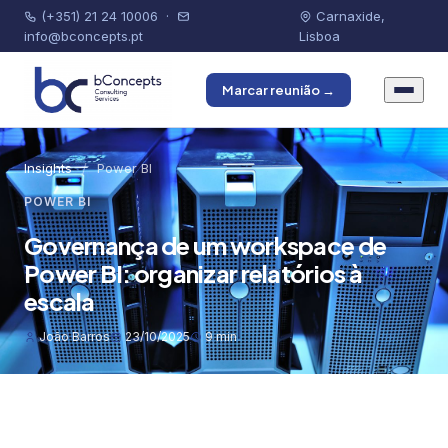
(+351) 21 24 10006
·
Carnaxide,
info@bconcepts.pt
Lisboa
Marcar reunião →
Insights
/
Power BI
POWER BI
Governança de um workspace de
Power BI: organizar relatórios à
escala
João Barros
23/10/2025
9 min