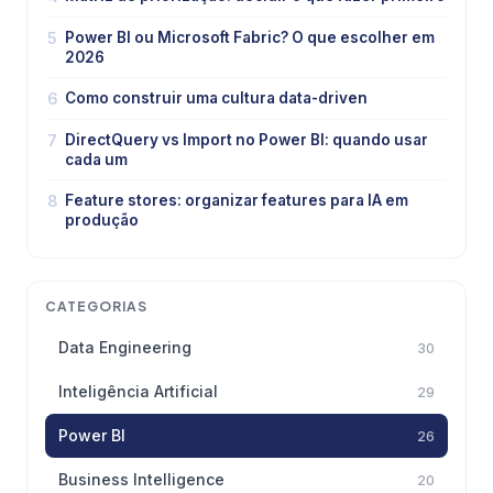
5
Power BI ou Microsoft Fabric? O que escolher em
2026
6
Como construir uma cultura data-driven
7
DirectQuery vs Import no Power BI: quando usar
cada um
8
Feature stores: organizar features para IA em
produção
CATEGORIAS
Data Engineering
30
Inteligência Artificial
29
Power BI
26
Business Intelligence
20