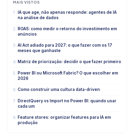
MAIS VISTOS
1
IA que age, não apenas responde: agentes de IA
na análise de dados
2
ROAS: como medir o retorno do investimento em
anúncios
3
AI Act adiado para 2027: o que fazer com os 17
meses que ganhaste
4
Matriz de priorização: decidir o que fazer primeiro
5
Power BI ou Microsoft Fabric? O que escolher em
2026
6
Como construir uma cultura data-driven
7
DirectQuery vs Import no Power BI: quando usar
cada um
8
Feature stores: organizar features para IA em
produção