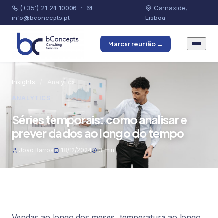
(+351) 21 24 10006
·
Carnaxide,
info@bconcepts.pt
Lisboa
Marcar reunião →
Insights
/
Analytics
ANALYTICS
Séries temporais: como analisar e
prever dados ao longo do tempo
João Barros
18/12/2024
3 min
Vendas ao longo dos meses, temperatura ao longo