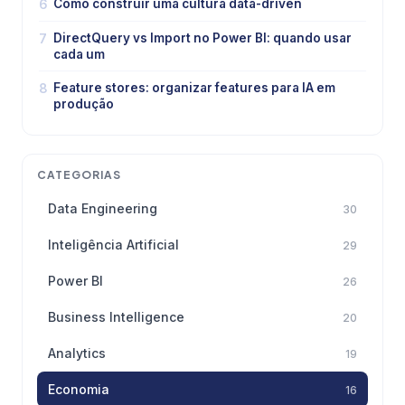
6
Como construir uma cultura data-driven
7
DirectQuery vs Import no Power BI: quando usar
cada um
8
Feature stores: organizar features para IA em
produção
CATEGORIAS
Data Engineering
30
Inteligência Artificial
29
Power BI
26
Business Intelligence
20
Analytics
19
Economia
16