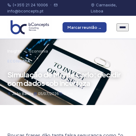
(+351) 21 24 10006
·
Carnaxide,
info@bconcepts.pt
Lisboa
Marcar reunião →
Insights
/
Economia
ECONOMIA
Simulação de Monte Carlo: decidir
com dados sob incerteza
João Barros
05/07/2026
7 min
Poucas frases dão tanta falsa segurança como "o