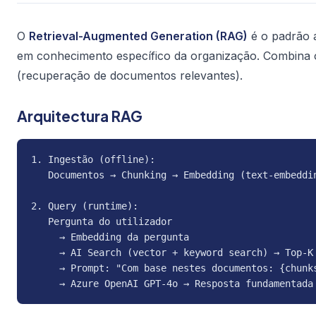
O
Retrieval-Augmented Generation (RAG)
é o padrão a
em conhecimento específico da organização. Combina
(recuperação de documentos relevantes).
Arquitectura RAG
1. Ingestão (offline):

   Documentos → Chunking → Embedding (text-embeddin
2. Query (runtime):

   Pergunta do utilizador

     → Embedding da pergunta

     → AI Search (vector + keyword search) → Top-K 
     → Prompt: "Com base nestes documentos: {chunks
     → Azure OpenAI GPT-4o → Resposta fundamentada