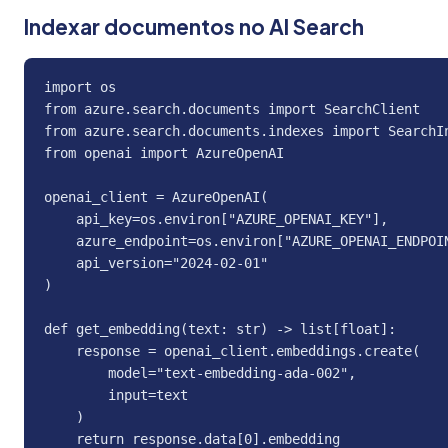
Indexar documentos no AI Search
import os

from azure.search.documents import SearchClient

from azure.search.documents.indexes import SearchIn
from openai import AzureOpenAI

openai_client = AzureOpenAI(

    api_key=os.environ["AZURE_OPENAI_KEY"],

    azure_endpoint=os.environ["AZURE_OPENAI_ENDPOIN
    api_version="2024-02-01"

)

def get_embedding(text: str) -> list[float]:

    response = openai_client.embeddings.create(

        model="text-embedding-ada-002",

        input=text

    )

    return response.data[0].embedding
