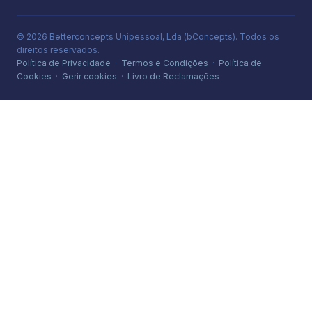
© 2026 Betterconcepts Unipessoal, Lda (bConcepts). Todos os
direitos reservados.
Política de Privacidade
·
Termos e Condições
·
Política de
Cookies
·
Gerir cookies
·
Livro de Reclamações