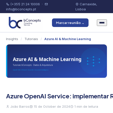
(+351) 21 24 10006
·
Carnaxide,
info@bconcepts.pt
Lisboa
Marcar reunião →
Insights
/
Tutoriais
/
Azure AI & Machine Learning
Azure OpenAI Service: implementar 
João Barros
15 de October de 2024
1 min de leitura