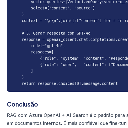
        vector_queries=[VectorizedQuery(vector=q_e
        select=["content", "source"]

    )

    context = "\n\n".join([r["content"] for r in re
    # 3. Gerar resposta com GPT-4o

    response = openai_client.chat.completions.creat
        model="gpt-4o",

        messages=[

            {"role": "system", "content": "Respond
            {"role": "user",   "content": f"Documen
        ]

    )

    return response.choices[0].message.content
Conclusão
RAG com Azure OpenAI + AI Search é o padrão para as
em documentos internos. É mais confiável que fine-t