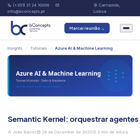
(+351) 21 24 10006
·
Carnaxide,
info@bconcepts.pt
Lisboa
Marcar reunião →
Insights
/
Tutoriais
/
Azure AI & Machine Learning
Semantic Kernel: orquestrar agentes
João Barros
26 de December de 2025
2 min de leitura