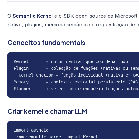
O
Semantic Kernel
é o SDK open-source da Microsoft 
nativo, plugins, memória semântica e orquestração de a
Conceitos fundamentais
Kernel       → motor central que coordena tudo

Plugin       → colecção de funções (nativas ou semâ
  KernelFunction → função individual (nativa em C#/
Memory       → contexto vectorial persistente (RAG 
Planner      → selecciona e encadeia funções autom
Criar kernel e chamar LLM
import asyncio

from semantic_kernel import Kernel
