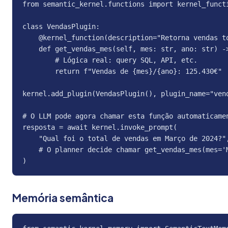
from semantic_kernel.functions import kernel_functi
class VendasPlugin:

    @kernel_function(description="Retorna vendas to
    def get_vendas_mes(self, mes: str, ano: str) ->
        # Lógica real: query SQL, API, etc.

        return f"Vendas de {mes}/{ano}: 125.430€"

kernel.add_plugin(VendasPlugin(), plugin_name="vend
# O LLM pode agora chamar esta função automaticamen
resposta = await kernel.invoke_prompt(

    "Qual foi o total de vendas em Março de 2024?",
    # O planner decide chamar get_vendas_mes(mes='M
)
Memória semântica