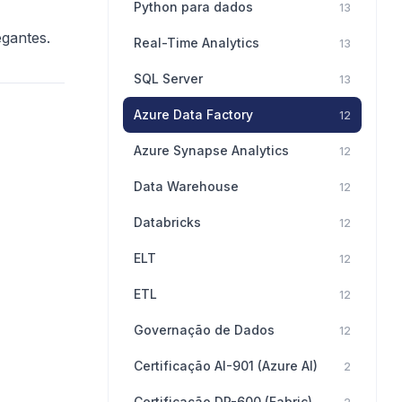
Python para dados
13
egantes.
Real-Time Analytics
13
SQL Server
13
Azure Data Factory
12
Azure Synapse Analytics
12
Data Warehouse
12
Databricks
12
ELT
12
ETL
12
Governação de Dados
12
Certificação AI-901 (Azure AI)
2
Certificação DP-600 (Fabric)