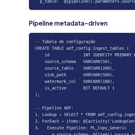
  p_table:  @{pipeline().parameters.sourc
Pipeline metadata-driven
-- Tabela de configuração

CREATE TABLE adf_config.ingest_tables (

    id              INT IDENTITY PRIMARY K
    source_schema   VARCHAR(50),

    source_table    VARCHAR(200),

    sink_path       VARCHAR(500),

    watermark_col   VARCHAR(100),

    is_active       BIT DEFAULT 1

);

-- Pipeline ADF:

1. Lookup → SELECT * FROM adf_config.inges
2. ForEach → items: @{activity('LookupConf
3.   Execute Pipeline: PL_Copy_Generic

       p_source_schema: @{item().source_sc