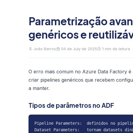
Parametrização avan
genéricos e reutilizá
João Barros
04 de July de 2025
1 min de leitura
O erro mais comum no Azure Data Factory é c
criar pipelines genéricos que recebem config
a manter.
Tipos de parâmetros no ADF
Pipeline Parameters:  definidos no pipelin
Dataset Parameters:   tornam datasets dinâ