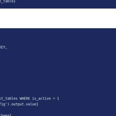
e_table}
EY,

t_tables WHERE is_active = 1

ig').output.value}

hema}
