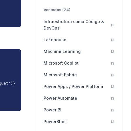
Ver todas (24)
Infraestrutura como Código &
13
DevOps
Lakehouse
13
Machine Learning
13
Microsoft Copilot
13
Microsoft Fabric
13
uet')}

Power Apps / Power Platform
13
Power Automate
13
Power BI
13
PowerShell
13