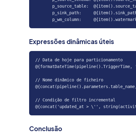
       p_source_table:  @{item().source_ta
       p_sink_path:     @{item().sink_path
       p_wm_column:     @{item().watermar
Expressões dinâmicas úteis
// Data de hoje para particionamento

@{formatDateTime(pipeline().TriggerTime, '
// Nome dinâmico de ficheiro

@{concat(pipeline().parameters.table_name
// Condição de filtro incremental

@{concat('updated_at > \'', string(activi
Conclusão