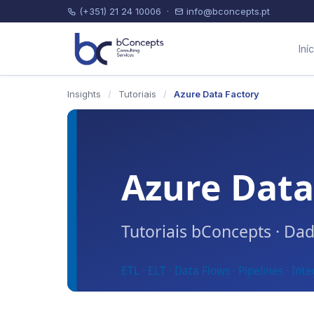
(+351) 21 24 10006
·
info@bconcepts.pt
Iní
Insights
/
Tutoriais
/
Azure Data Factory