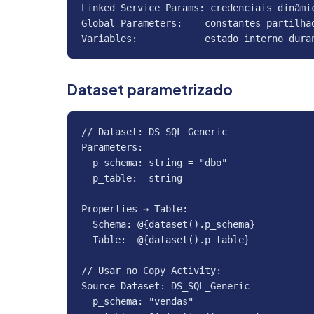
Linked Service Params: credenciais dinâmic
Global Parameters:    constantes partilhad
Variables:            estado interno dura
Dataset parametrizado
// Dataset: DS_SQL_Generic

Parameters:

  p_schema: string = "dbo"

  p_table:  string

Properties → Table:

  Schema: @{dataset().p_schema}

  Table:  @{dataset().p_table}

// Usar no Copy Activity:

Source Dataset: DS_SQL_Generic

  p_schema: "vendas"
