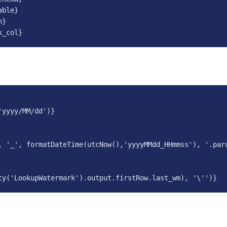
ble}

}

k_col}
yyyy/MM/dd')}

, '_', formatDateTime(utcNow(),'yyyyMMdd_HHmmss'), '.parq
ty('LookupWatermark').output.firstRow.last_wm), '\'')}