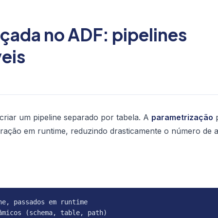
çada no ADF: pipelines
veis
riar um pipeline separado por tabela. A
parametrização
p
uração em runtime, reduzindo drasticamente o número de a
e, passados em runtime

micos (schema, table, path)
