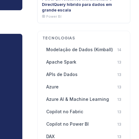
DirectQuery híbrido para dados em
grande escala
Power BI
TECNOLOGIAS
Modelação de Dados (Kimball)
14
Apache Spark
13
APIs de Dados
13
Azure
13
Azure AI & Machine Learning
13
Copilot no Fabric
13
Copilot no Power BI
13
DAX
13