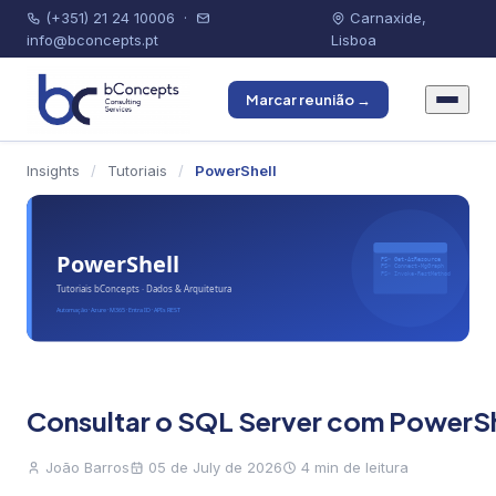
(+351) 21 24 10006
·
Carnaxide,
info@bconcepts.pt
Lisboa
Marcar reunião →
Insights
/
Tutoriais
/
PowerShell
Consultar o SQL Server com PowerSh
João Barros
05 de July de 2026
4 min de leitura