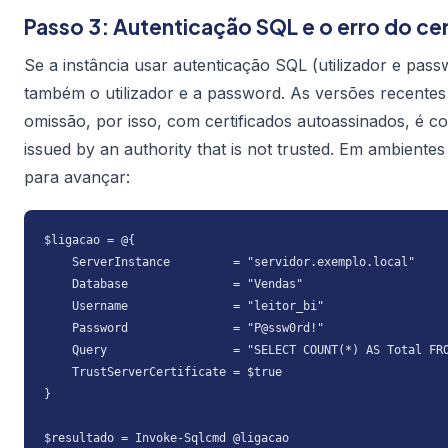
Passo 3: Autenticação SQL e o erro do ce
Se a instância usar autenticação SQL (utilizador e pa
também o utilizador e a password. As versões recente
omissão, por isso, com certificados autoassinados, é 
issued by an authority that is not trusted
. Em ambientes 
para avançar:
$ligacao = @{

    ServerInstance         = "servidor.exemplo.local"

    Database               = "Vendas"

    Username               = "leitor_bi"

    Password               = "P@ssw0rd!"

    Query                  = "SELECT COUNT(*) AS Total FRO
    TrustServerCertificate = $true

}

$resultado = Invoke-Sqlcmd @ligacao