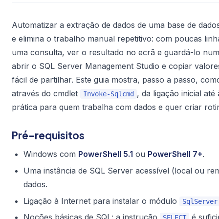
Automatizar a extração de dados de uma base de dado
e elimina o trabalho manual repetitivo: com poucas linh
uma consulta, ver o resultado no ecrã e guardá-lo num f
abrir o SQL Server Management Studio e copiar valores
fácil de partilhar. Este guia mostra, passo a passo, 
através do cmdlet
, da ligação inicial 
Invoke-Sqlcmd
prática para quem trabalha com dados e quer criar rotin
Pré-requisitos
Windows com
PowerShell 5.1
ou
PowerShell 7+
.
Uma instância de SQL Server acessível (local ou re
dados.
Ligação à Internet para instalar o módulo
SqlServer
Noções básicas de SQL: a instrução
é sufic
SELECT