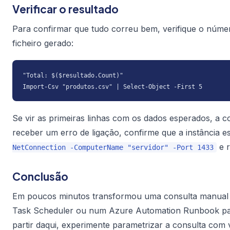
Verificar o resultado
Para confirmar que tudo correu bem, verifique o número
ficheiro gerado:
"Total: $($resultado.Count)"

Import-Csv "produtos.csv" | Select-Object -First 5
Se vir as primeiras linhas com os dados esperados, a 
receber um erro de ligação, confirme que a instância 
e 
NetConnection -ComputerName "servidor" -Port 1433
Conclusão
Em poucos minutos transformou uma consulta manual nu
Task Scheduler ou num Azure Automation Runbook par
partir daqui, experimente parametrizar a consulta com v