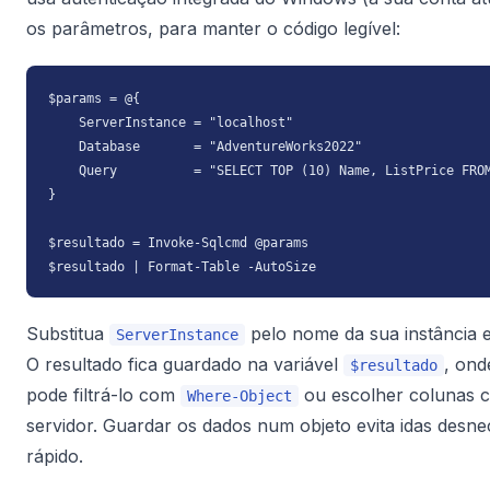
os parâmetros, para manter o código legível:
$params = @{

    ServerInstance = "localhost"

    Database       = "AdventureWorks2022"

    Query          = "SELECT TOP (10) Name, ListPrice FROM
}

$resultado = Invoke-Sqlcmd @params

$resultado | Format-Table -AutoSize
Substitua
pelo nome da sua instância 
ServerInstance
O resultado fica guardado na variável
, ond
$resultado
pode filtrá-lo com
ou escolher colunas
Where-Object
servidor. Guardar os dados num objeto evita idas desnec
rápido.