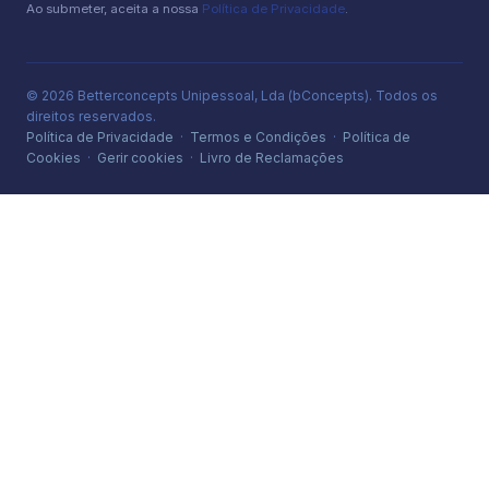
Ao submeter, aceita a nossa
Política de Privacidade
.
© 2026 Betterconcepts Unipessoal, Lda (bConcepts). Todos os
direitos reservados.
Política de Privacidade
·
Termos e Condições
·
Política de
Cookies
·
Gerir cookies
·
Livro de Reclamações