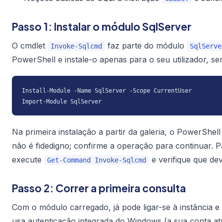
Passo 1: Instalar o módulo SqlServer
O cmdlet
faz parte do módulo
Invoke-Sqlcmd
SqlServe
PowerShell e instale-o apenas para o seu utilizador, sem
Install-Module -Name SqlServer -Scope CurrentUser

Import-Module SqlServer
Na primeira instalação a partir da galeria, o PowerShel
não é fidedigno; confirme a operação para continuar. P
execute
e verifique que de
Get-Command Invoke-Sqlcmd
Passo 2: Correr a primeira consulta
Com o módulo carregado, já pode ligar-se à instância 
usa
autenticação integrada do Windows
(a sua conta at