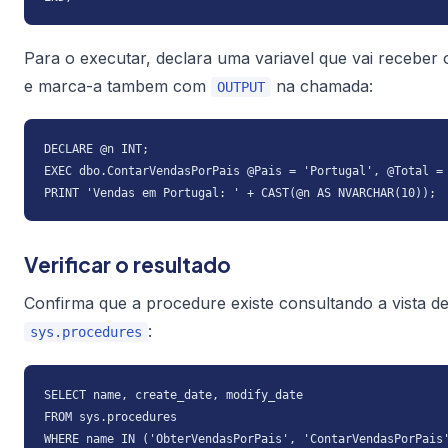
Para o executar, declara uma variavel que vai receber 
e marca-a tambem com
na chamada:
OUTPUT
DECLARE @n INT;

EXEC dbo.ContarVendasPorPais @Pais = 'Portugal', @Total = 
PRINT 'Vendas em Portugal: ' + CAST(@n AS NVARCHAR(10));
Verificar o resultado
Confirma que a procedure existe consultando a vista de
:
sys.procedures
SELECT name, create_date, modify_date

FROM sys.procedures

WHERE name IN ('ObterVendasPorPais', 'ContarVendasPorPais