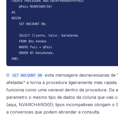
CREATE PROCEDURE dbo.ObterVendasPorPais

    @Pais NVARCHAR(50)

AS

BEGIN

    SET NOCOUNT ON;

    SELECT Cliente, Valor, DataVenda

    FROM dbo.Vendas

    WHERE Pais = @Pais

    ORDER BY DataVenda;

END;
O
evita mensagens desnecessarias de "
SET NOCOUNT ON
afetadas" e torna a procedure ligeiramente mais rapida
funciona como uma variavel dentro da procedure. Da 
parametro o mesmo tipo de dados da coluna que vais 
(aqui, NVARCHAR(50)); tipos incompativeis obrigam o 
a conversoes que podem abrandar a consulta.