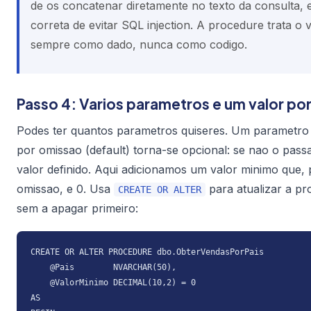
de os concatenar diretamente no texto da consulta, 
correta de evitar
SQL injection
. A procedure trata o 
sempre como dado, nunca como codigo.
Passo 4: Varios parametros e um valor po
Podes ter quantos parametros quiseres. Um parametro
por omissao (
default
) torna-se opcional: se nao o pass
valor definido. Aqui adicionamos um valor minimo que, 
omissao, e 0. Usa
para atualizar a p
CREATE OR ALTER
sem a apagar primeiro:
CREATE OR ALTER PROCEDURE dbo.ObterVendasPorPais

    @Pais        NVARCHAR(50),

    @ValorMinimo DECIMAL(10,2) = 0

AS
