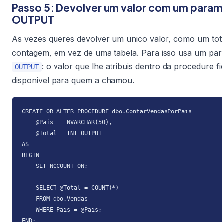
Passo 5: Devolver um valor com um para
OUTPUT
As vezes queres devolver um unico valor, como um to
contagem, em vez de uma tabela. Para isso usa um pa
: o valor que lhe atribuis dentro da procedure f
OUTPUT
disponivel para quem a chamou.
CREATE OR ALTER PROCEDURE dbo.ContarVendasPorPais

    @Pais    NVARCHAR(50),

    @Total   INT OUTPUT

AS

BEGIN

    SET NOCOUNT ON;

    SELECT @Total = COUNT(*)

    FROM dbo.Vendas

    WHERE Pais = @Pais;

END;