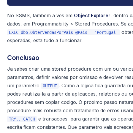
No SSMS, tambem a ves em
Object Explorer
, dentro 
dados, em
Programmability > Stored Procedures
. Se a
obten
EXEC dbo.ObterVendasPorPais @Pais = 'Portugal'
esperadas, esta tudo a funcionar.
Conclusao
Ja sabes criar uma stored procedure com um ou vario
parametros, definir valores por omissao e devolver re
um parametro
. Como a logica fica guardada nu
OUTPUT
podes reutiliza-la a partir de aplicacoes, relatorios ou o
procedures sem copiar codigo. O proximo passo natural
procedure mais robusta com tratamento de erros usan
e transacoes, para garantir que as opera
TRY...CATCH
escrita ficam consistentes. Que parametro vais acresce