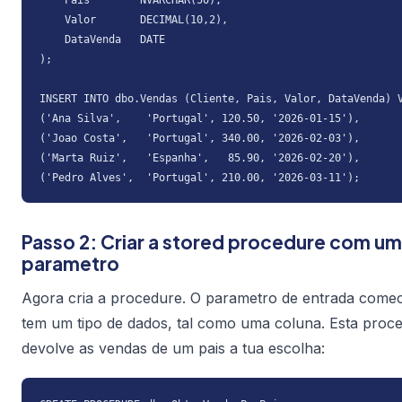
    Pais        NVARCHAR(50),

    Valor       DECIMAL(10,2),

    DataVenda   DATE

);

INSERT INTO dbo.Vendas (Cliente, Pais, Valor, DataVenda) V
('Ana Silva',    'Portugal', 120.50, '2026-01-15'),

('Joao Costa',   'Portugal', 340.00, '2026-02-03'),

('Marta Ruiz',   'Espanha',   85.90, '2026-02-20'),

('Pedro Alves',  'Portugal', 210.00, '2026-03-11');
Passo 2: Criar a stored procedure com um
parametro
Agora cria a procedure. O parametro de entrada com
tem um tipo de dados, tal como uma coluna. Esta proc
devolve as vendas de um pais a tua escolha: