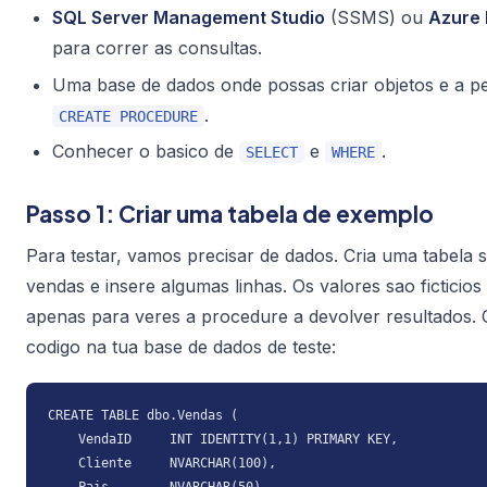
SQL Server Management Studio
(SSMS) ou
Azure 
para correr as consultas.
Uma base de dados onde possas criar objetos e a p
.
CREATE PROCEDURE
Conhecer o basico de
e
.
SELECT
WHERE
Passo 1: Criar uma tabela de exemplo
Para testar, vamos precisar de dados. Cria uma tabela 
vendas e insere algumas linhas. Os valores sao ficticio
apenas para veres a procedure a devolver resultados. 
codigo na tua base de dados de teste:
CREATE TABLE dbo.Vendas (

    VendaID     INT IDENTITY(1,1) PRIMARY KEY,

    Cliente     NVARCHAR(100),
