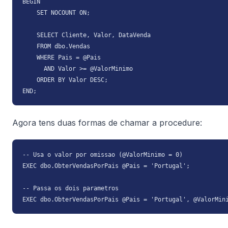
BEGIN

    SET NOCOUNT ON;

    SELECT Cliente, Valor, DataVenda

    FROM dbo.Vendas

    WHERE Pais = @Pais

      AND Valor >= @ValorMinimo

    ORDER BY Valor DESC;

END;
Agora tens duas formas de chamar a procedure:
-- Usa o valor por omissao (@ValorMinimo = 0)

EXEC dbo.ObterVendasPorPais @Pais = 'Portugal';

-- Passa os dois parametros

EXEC dbo.ObterVendasPorPais @Pais = 'Portugal', @ValorMin