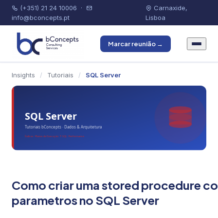
(+351) 21 24 10006
·
Carnaxide,
info@bconcepts.pt
Lisboa
Marcar reunião →
Insights
/
Tutoriais
/
SQL Server
Como criar uma stored procedure c
parametros no SQL Server