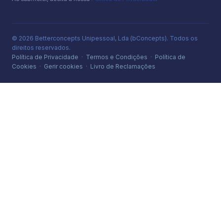
© 2026 Betterconcepts Unipessoal, Lda (bConcepts). Todos os
direitos reservados.
Política de Privacidade
·
Termos e Condições
·
Política de
Cookies
·
Gerir cookies
·
Livro de Reclamações