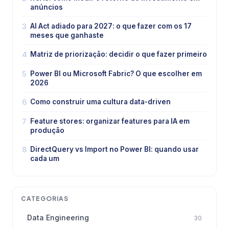
anúncios
3
AI Act adiado para 2027: o que fazer com os 17
meses que ganhaste
4
Matriz de priorização: decidir o que fazer primeiro
5
Power BI ou Microsoft Fabric? O que escolher em
2026
6
Como construir uma cultura data-driven
7
Feature stores: organizar features para IA em
produção
8
DirectQuery vs Import no Power BI: quando usar
cada um
CATEGORIAS
Data Engineering
30