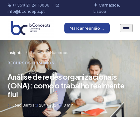
(+351) 21 24 10006
·
Carnaxide,
info@bconcepts.pt
Lisboa
Marcar reunião →
Insights
/
Recursos Humanos
RECURSOS HUMANOS
Análise de redes organizacionais
(ONA): como o trabalho realmente
flui
João Barros
20/11/2024
8 min