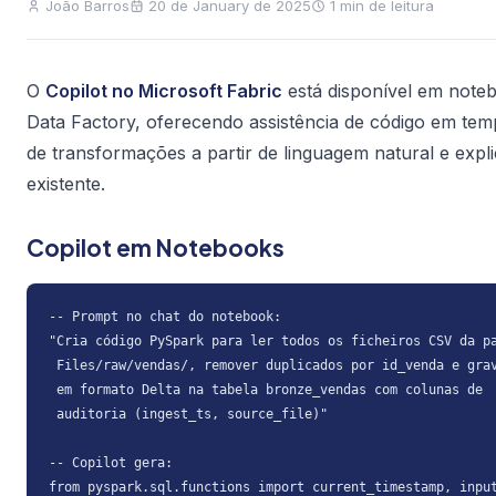
João Barros
20 de January de 2025
1 min de leitura
O
Copilot no Microsoft Fabric
está disponível em note
Data Factory, oferecendo assistência de código em tem
de transformações a partir de linguagem natural e expl
existente.
Copilot em Notebooks
-- Prompt no chat do notebook:

"Cria código PySpark para ler todos os ficheiros CSV da pa
 Files/raw/vendas/, remover duplicados por id_venda e grav
 em formato Delta na tabela bronze_vendas com colunas de

 auditoria (ingest_ts, source_file)"

-- Copilot gera:

from pyspark.sql.functions import current_timestamp, input