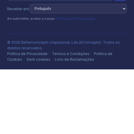
Receber em:
Ao submeter, aceita a nossa
Política de Privacidade
.
© 2026 Betterconcepts Unipessoal, Lda (bConcepts). Todos os
direitos reservados.
Política de Privacidade
·
Termos e Condições
·
Política de
Cookies
·
Gerir cookies
·
Livro de Reclamações