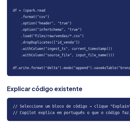
df = (spark.read

    .format("csv")

    .option("header", "true")

    .option("inferSchema", "true")

    .load("Files/raw/vendas/*.csv")

    .dropDuplicates(["id_venda"])

    .withColumn("ingest_ts", current_timestamp())

    .withColumn("source_file", input_file_name()))

df.write.format("delta").mode("append").saveAsTable("bron
Explicar código existente
// Seleccione um bloco de código → clique "Explain"
// Copilot explica em português o que o código faz