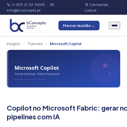
(+351) 21 24 10006
·
Carnaxide,
info@bconcepts.pt
Lisboa
Marcar reunião →
Insights
/
Tutoriais
/
Microsoft Copilot
Copilot no Microsoft Fabric: gerar 
pipelines com IA